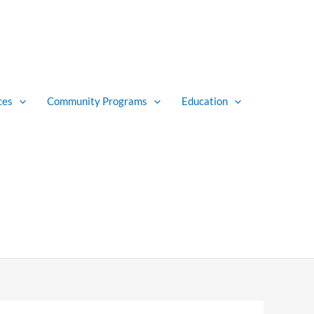
ces
Community Programs
Education