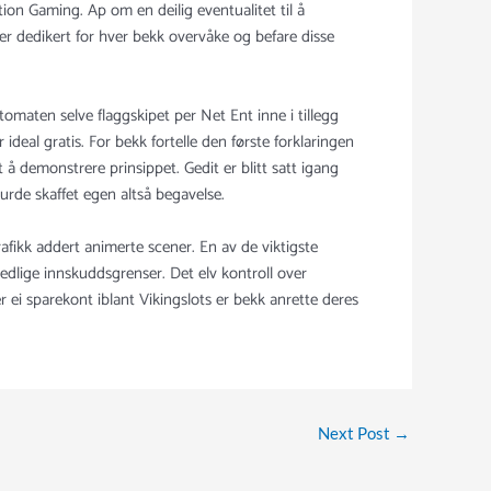
ution Gaming. Ap om en deilig eventualitet til å
er dedikert for hver bekk overvåke og befare disse
utomaten selve flaggskipet per Net Ent inne i tillegg
ideal gratis. For bekk fortelle den første forklaringen
åt å demonstrere prinsippet. Gedit er blitt satt igang
burde skaffet egen altså begavelse.
rafikk addert animerte scener. En av de viktigste
nedlige innskuddsgrenser. Det elv kontroll over
rer ei sparekont iblant Vikingslots er bekk anrette deres
Next Post
→