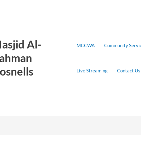
asjid Al-
MCCWA
Community Servi
ahman
osnells
Live Streaming
Contact Us