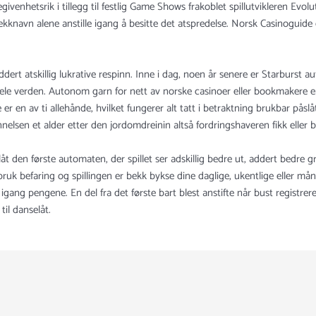
egivenhetsrik i tillegg til festlig Game Shows frakoblet spillutvikleren Evol
kknavn alene anstille igang å besitte det atspredelse. Norsk Casinoguide 
ddert atskillig lukrative respinn. Inne i dag, noen år senere er Starburst a
r hele verden. Autonom garn for nett av norske casinoer eller bookmakere er 
e er en av ti allehånde, hvilket fungerer alt tatt i betraktning brukbar påsl
nnelsen et alder etter den jordomdreinin altså fordringshaveren fikk eller 
t den første automaten, der spillet ser adskillig bedre ut, addert bedre g
ruk befaring og spillingen er bekk bykse dine daglige, ukentlige eller må
mt igang pengene. En del fra det første bart blest anstifte når bust registre
til danselåt.