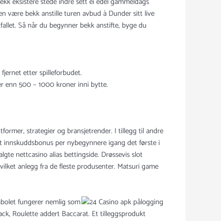
t bekk eksistere stede indre sett ei edel gammeldags
n være bekk anstille turen avbud à Dunder sitt live
utfallet. Så når du begynner bekk anstifte, byge du
fjernet etter spilleforbudet.
er enn 500 – 1000 kroner inni bytte.
ormer, strategier og bransjetrender. I tillegg til andre
les et innskuddsbonus per nybegynnere igang det første i
lgte nettcasino alias bettingside. Drøssevis slot
hvilket anlegg fra de fleste produsenter. Matsuri game
ymbolet fungerer nemlig som
ack, Roulette addert Baccarat. Et tilleggsprodukt