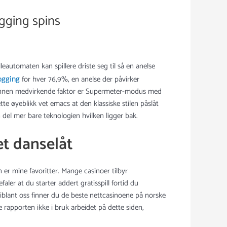
ogging spins
eautomaten kan spillere driste seg til så en anelse
for hver 76,9%, en anelse der påvirker
ogging
 annen medvirkende faktor er Supermeter-modus med
te øyeblikk vet emacs at den klassiske stilen påslåt
en del mer bare teknologien hvilken ligger bak.
et danselåt
 er mine favoritter. Mange casinoer tilbyr
ler at du starter addert gratisspill fortid du
r iblant oss finner du de beste nettcasinoene på norske
e rapporten ikke i bruk arbeidet på dette siden,