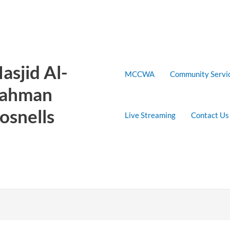
asjid Al-
MCCWA
Community Servi
ahman
osnells
Live Streaming
Contact Us