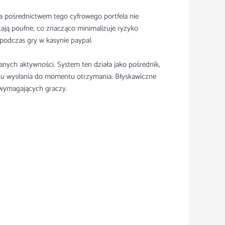
za pośrednictwem tego cyfrowego portfela nie
ają poufne, co znacząco minimalizuje ryzyko
podczas gry w kasynie paypal.
nych aktywności. System ten działa jako pośrednik,
ntu wysłania do momentu otrzymania. Błyskawiczne
 wymagających graczy.