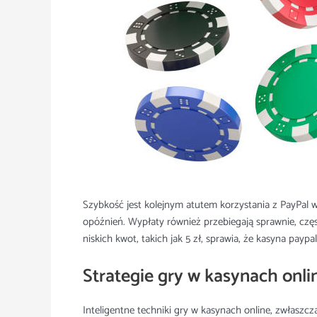
Szybkość jest kolejnym atutem korzystania z PayPal
opóźnień. Wypłaty również przebiegają sprawnie, czę
niskich kwot, takich jak 5 zł, sprawia, że kasyna pay
Strategie gry w kasynach onli
Inteligentne techniki gry w kasynach online, zwłaszc