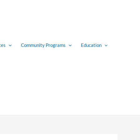
ces
Community Programs
Education