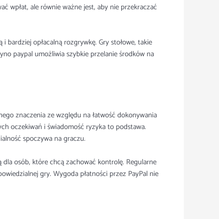
ać wpłat, ale równie ważne jest, aby nie przekraczać
i bardziej opłacalną rozgrywkę. Gry stołowe, takie
asyno paypal umożliwia szybkie przelanie środków na
lnego znaczenia ze względu na łatwość dokonywania
znych oczekiwań i świadomość ryzyka to podstawa.
ialność spoczywa na graczu.
ą dla osób, które chcą zachować kontrolę. Regularne
owiedzialnej gry. Wygoda płatności przez PayPal nie