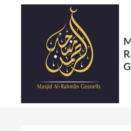
Skip
to
content
M
R
G