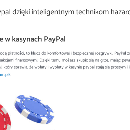
ypal dzięki inteligentnym technikom haz
je w kasynach PayPal
odę płatności, to klucz do komfortowej i bezpiecznej rozgrywki. PayPal 
sakcjami finansowymi. Dzięki temu możesz skupić się na grze, mając pewn
, który sprawia, że wpłaty i wypłaty w kasynie paypal stają się prostym 
.
om.pl/