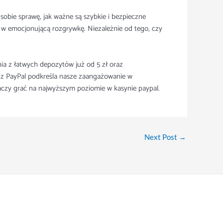
obie sprawę, jak ważne są szybkie i bezpieczne
ę w emocjonującą rozgrywkę. Niezależnie od tego, czy
nia z łatwych depozytów już od 5 zł oraz
 z PayPal podkreśla nasze zaangażowanie w
znaczy grać na najwyższym poziomie w kasynie paypal.
Next Post
→