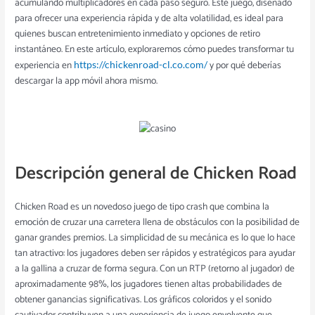
acumulando multiplicadores en cada paso seguro. Este juego, diseñado
para ofrecer una experiencia rápida y de alta volatilidad, es ideal para
quienes buscan entretenimiento inmediato y opciones de retiro
instantáneo. En este artículo, exploraremos cómo puedes transformar tu
experiencia en
y por qué deberías
https://chickenroad-cl.co.com/
descargar la app móvil ahora mismo.
Descripción general de Chicken Road
Chicken Road es un novedoso juego de tipo crash que combina la
emoción de cruzar una carretera llena de obstáculos con la posibilidad de
ganar grandes premios. La simplicidad de su mecánica es lo que lo hace
tan atractivo: los jugadores deben ser rápidos y estratégicos para ayudar
a la gallina a cruzar de forma segura. Con un RTP (retorno al jugador) de
aproximadamente 98%, los jugadores tienen altas probabilidades de
obtener ganancias significativas. Los gráficos coloridos y el sonido