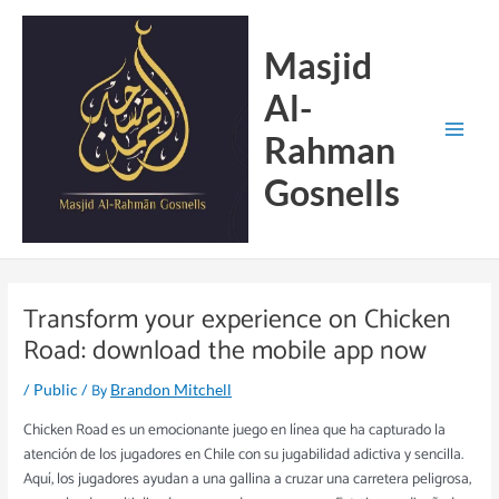
Skip
Main
to
Menu
Masjid
content
Al-
Rahman
Gosnells
Transform your experience on Chicken
Road: download the mobile app now
/
/ By
Public
Brandon Mitchell
Chicken Road es un emocionante juego en línea que ha capturado la
atención de los jugadores en Chile con su jugabilidad adictiva y sencilla.
Aquí, los jugadores ayudan a una gallina a cruzar una carretera peligrosa,