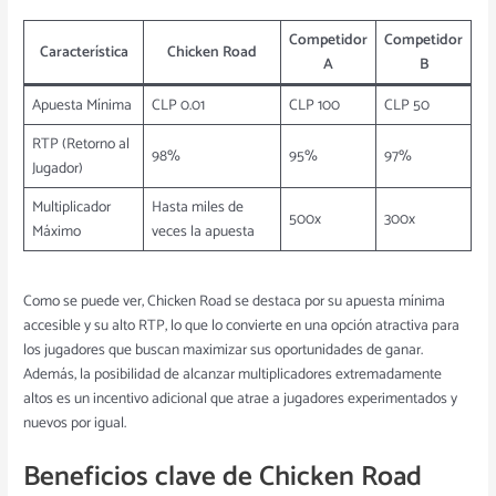
Competidor
Competidor
Característica
Chicken Road
A
B
Apuesta Mínima
CLP 0.01
CLP 100
CLP 50
RTP (Retorno al
98%
95%
97%
Jugador)
Multiplicador
Hasta miles de
500x
300x
Máximo
veces la apuesta
Como se puede ver, Chicken Road se destaca por su apuesta mínima
accesible y su alto RTP, lo que lo convierte en una opción atractiva para
los jugadores que buscan maximizar sus oportunidades de ganar.
Además, la posibilidad de alcanzar multiplicadores extremadamente
altos es un incentivo adicional que atrae a jugadores experimentados y
nuevos por igual.
Beneficios clave de Chicken Road