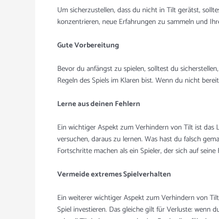
Um sicherzustellen, dass du nicht in Tilt gerätst, soll
konzentrieren, neue Erfahrungen zu sammeln und Ihre F
Gute Vorbereitung
Bevor du anfängst zu spielen, solltest du sicherstelle
Regeln des Spiels im Klaren bist. Wenn du nicht bereit b
Lerne aus deinen Fehlern
Ein wichtiger Aspekt zum Verhindern von Tilt ist das L
versuchen, daraus zu lernen. Was hast du falsch gemach
Fortschritte machen als ein Spieler, der sich auf seine 
Vermeide extremes Spielverhalten
Ein weiterer wichtiger Aspekt zum Verhindern von Tilt
Spiel investieren. Das gleiche gilt für Verluste: wenn du