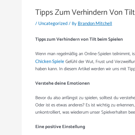
Tipps Zum Verhindern Von Tilt
/
/ By
Uncategorized
Brandon Mitchell
Tipps zum Verhindern von Tilt beim Spielen
Wenn man regelmäßig an Online-Spielen teilnimmt, ist 
Gefühl der Wut, Frust und Verzweiflu
Chicken Spiele
haben kann. In diesem Artikel werden wir uns mit Tip
Verstehe deine Emotionen
Bevor du also anfängst zu spielen, solltest du versteh
Oder ist es etwas anderes? Es ist wichtig zu erkennen,
unkontrolliert, was wiederum unser Spielverhalten beei
Eine positive Einstellung