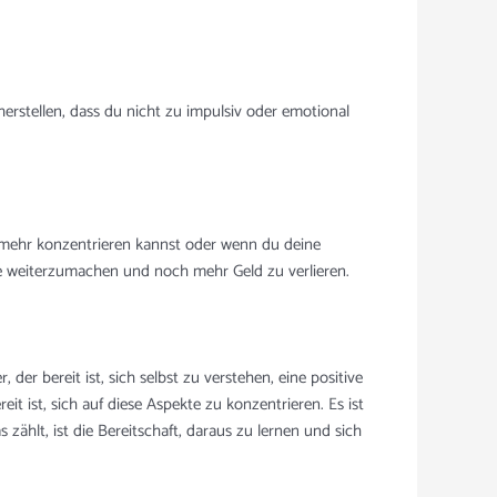
herstellen, dass du nicht zu impulsiv oder emotional
ht mehr konzentrieren kannst oder wenn du deine
ute weiterzumachen und noch mehr Geld zu verlieren.
der bereit ist, sich selbst zu verstehen, eine positive
eit ist, sich auf diese Aspekte zu konzentrieren. Es ist
zählt, ist die Bereitschaft, daraus zu lernen und sich