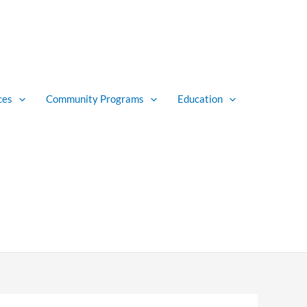
ces
Community Programs
Education