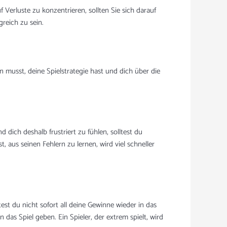
f Verluste zu konzentrieren, sollten Sie sich darauf
reich zu sein.
en musst, deine Spielstrategie hast und dich über die
 dich deshalb frustriert zu fühlen, solltest du
, aus seinen Fehlern zu lernen, wird viel schneller
st du nicht sofort all deine Gewinne wieder in das
in das Spiel geben. Ein Spieler, der extrem spielt, wird