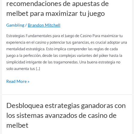
recomendaciones de apuestas de
las
aclamadas
melbet para maximizar tu juego
recomendaciones
/
de
Gambling
Brandon Mitchell
apuestas
Estrategias Fundamentales para el Juego de Casino Para maximizar tu
de
experiencia en el casino y potenciar tus ganancias, es crucial adoptar una
melbet
mentalidad estratégica. Esto implica comprender las reglas de cada
para
juego a la perfección, desde las complejas variantes del póker hasta la
maximizar
simplicidad intrigante de las tragamonedas. Una buena estrategia no
tu
solo aumenta tus […]
juego
Read More »
Desbloquea
Desbloquea estrategias ganadoras con
estrategias
los sistemas avanzados de casino de
ganadoras
con
melbet
los