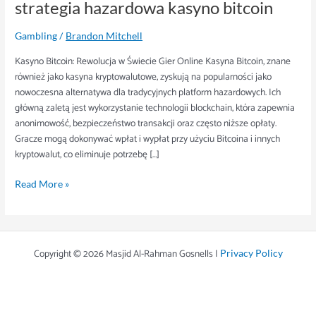
strategia hazardowa kasyno bitcoin
szanse:
genialna
/
Gambling
Brandon Mitchell
strategia
hazardowa
Kasyno Bitcoin: Rewolucja w Świecie Gier Online Kasyna Bitcoin, znane
kasyno
również jako kasyna kryptowalutowe, zyskują na popularności jako
bitcoin
nowoczesna alternatywa dla tradycyjnych platform hazardowych. Ich
główną zaletą jest wykorzystanie technologii blockchain, która zapewnia
anonimowość, bezpieczeństwo transakcji oraz często niższe opłaty.
Gracze mogą dokonywać wpłat i wypłat przy użyciu Bitcoina i innych
kryptowalut, co eliminuje potrzebę […]
Read More »
Copyright © 2026 Masjid Al-Rahman Gosnells |
Privacy Policy