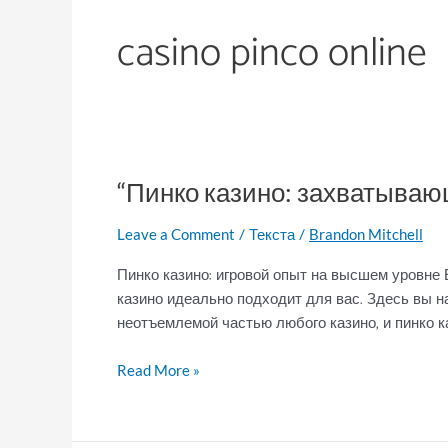
casino pinco online
“Пинко казино: захватываю
“Пинко
казино:
/
/
Leave a Comment
Текста
Brandon Mitchell
захватывающий
игровой
Пинко казино: игровой опыт на высшем уровне
опыт
казино идеально подходит для вас. Здесь вы н
и
неотъемлемой частью любого казино, и пинко ка
щедрые
бонусы”
Read More »