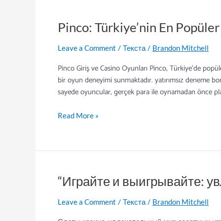
Pinco: Türkiye’nin En Popüle
Pinco:
Türkiye’nin
/
/
Leave a Comment
Текста
Brandon Mitchell
En
Popüler
Pinco Giriş ve Casino Oyunları Pinco, Türkiye’de popüle
Online
bir oyun deneyimi sunmaktadır. yatırımsız deneme bonu
Casino
sayede oyuncular, gerçek para ile oynamadan önce p
Platformu!
Read More »
“Играйте и выигрывайте: ув
“Играйте
и
/
/
Leave a Comment
Текста
Brandon Mitchell
выигрывайте:
увлекательный