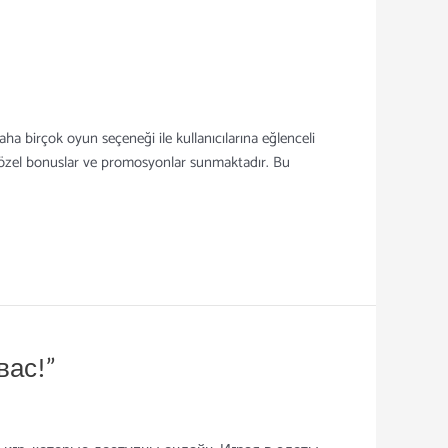
ha birçok oyun seçeneği ile kullanıcılarına eğlenceli
a özel bonuslar ve promosyonlar sunmaktadır. Bu
вас!”