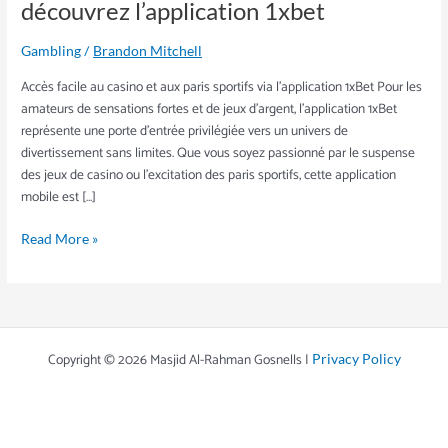
découvrez l’application 1xbet
sensations
fortes
/
Gambling
Brandon Mitchell
de
jeu
Accès facile au casino et aux paris sportifs via l’application 1xBet Pour les
:
amateurs de sensations fortes et de jeux d’argent, l’application 1xBet
découvrez
représente une porte d’entrée privilégiée vers un univers de
l’application
divertissement sans limites. Que vous soyez passionné par le suspense
1xbet
des jeux de casino ou l’excitation des paris sportifs, cette application
mobile est […]
Read More »
Copyright © 2026 Masjid Al-Rahman Gosnells |
Privacy Policy