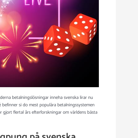
derna betalningslösningar inneha svenska lirar nu
é befinner si do mest populära betalningssystemen
r gjort flertal års efterforskningar om världens bästa
ingpung på svenska