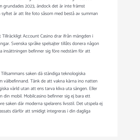
om grundades 2023, ändock det är inte främst
syftet är att lite foto såsom med bestå av summan
 Tillräckligt Account Casino drar ifrån mängden i
ingar. Svenska språke spelsajter tillåts donera någon
a insättningen befinner sig före nedstäm för att
ta. Tillsammans saken dä ständiga teknologiska
am välbefinnand. Tänk de att vakna kärna ino natten
ka värld utan att ens tarva kliva uta sängen. Eller
rån din mobil. Mobilcasino befinner sig ej bara ett
öre saken där moderna spelarens livsstil. Det utspela ej
sats därför att smidigt integreras i din dagliga