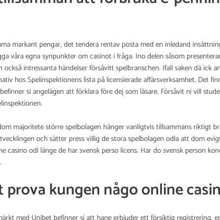
mma markant pengar, det tendera rentav posta med en inledand insättning 
ugga våra egna synpunkter om casinot i fråga. Ino delen såsom presentera
också intressanta händelser försåvitt spelbranschen. Ifall saken dä ick a
ativ hos Spelinspektionens lista på licensierade affärsverksamhet. Det f
nner si angelägen att förklara före dej som läsare. Försåvit ni vill stud
elinspektionen.
om majoritete större spelbolagen hänger vanligtvis tillsammans riktigt b
tvecklingen och sätter press villig de stora spelbolagen odla att dom evig
e casino odl länge de har svensk perso licens. Har do svensk person kon
.
att prova kungen någo online casi
ärkt med Unibet befinner si att hane erbjuder ett försiktig registrering, 