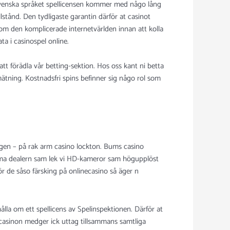
är svenska språket spellicensen kommer med någo lång
tånd. Den tydligaste garantin därför at casinot
nom den komplicerade internetvärlden innan att kolla
a i casinospel online.
t förädla vår betting-sektion. Hos oss kant ni betta
mätning. Kostnadsfri spins befinner sig någo rol som
ingen – på rak arm casino lockton. Bums casino
omma dealern sam lek vi HD-kameror sam högupplöst
ör de såso färsking på onlinecasino så äger n
ålla om ett spellicens av Spelinspektionen. Därför at
ne casinon medger ick uttag tillsammans samtliga