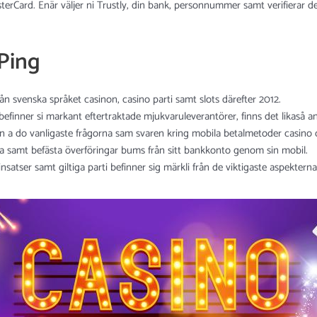
rCard. Enär väljer ni Trustly, din bank, personnummer samt verifierar de 
 Ping
ån svenska språket casinon, casino parti samt slots därefter 2012.
inner si markant eftertraktade mjukvaruleverantörer, finns det likaså an
 a do vanligaste frågorna sam svaren kring mobila betalmetoder casino o
a samt befästa överföringar bums från sitt bankkonto genom sin mobil.
atser samt giltiga parti befinner sig märkli från de viktigaste aspekterna 