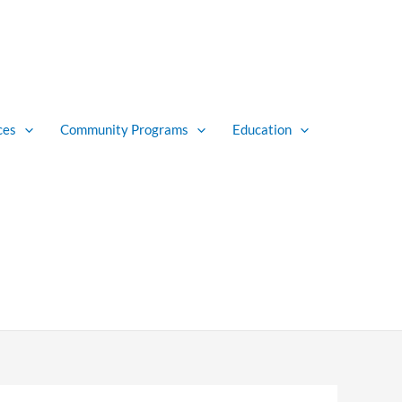
ces
Community Programs
Education