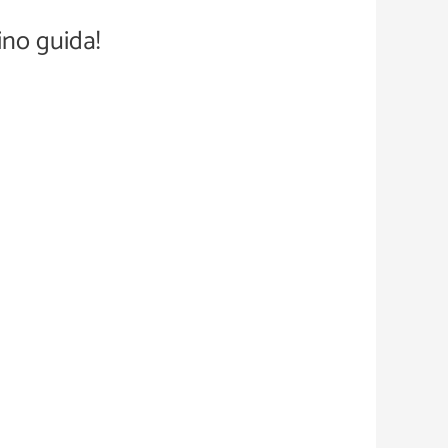
no guida!