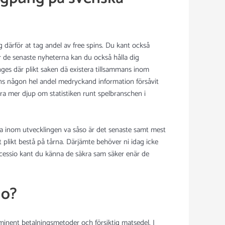
därför at tag andel av free spins. Du kant också
r de senaste nyheterna kan du också hålla dig
nges där plikt saken dä existera tillsammans inom
inns någon hel andel medryckand information försåvit
era mer djup om statistiken runt spelbranschen i
ra inom utvecklingen va såso är det senaste samt mest
t plikt bestå på tårna. Därjämte behöver ni idag icke
cessio kant du känna de säkra sam säker enär de
no?
eminent betalningsmetoder och försiktig matsedel. I