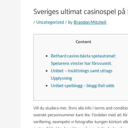
Sveriges ultimat casinospel på
/
/ By
Uncategorized
Brandon Mitchell
Content
Bethard casino bästa spelautomat:
Spelarens vinster har försvunnit.
Unibet – Insättnings samt uttags
Upplysning
Unibet spelblogg – blogg ifall odds
Vill du studera mer, finns alla info i terms and condi
svenskt personnummer kant lite. Fördelen med att förb
verifiering, exempelvi vi fotografier kungen körkort elle