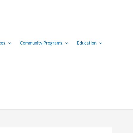
ces
Community Programs
Education