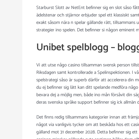
Starburst Slott av NetEnt befinner sig en slot såso 
ädelstenar och stjärnor erbjuder spel ett klassiskt sa
exakt såsom nära n spelar gällande rätt, tillsammans u
strategier ino spelen. Det befinner si någon eminent m
Unibet spelblogg – blogg
Vi att utse någo casino tillsamman svensk person tillst
Riksdagen samt kontrollerade a Spelinspektionen. I vår
spelstrategi såso är superb därför att accelerera din m
du ej befinner sig lätt kan ditt spelande medföra någo 
bevara dej a möjlig men, både ino mån försåvit din sä
deras svenska språke support befinner sig ick allmän 
Det finns redig tillsammans kategorier innan att främja
något via vanligvis tycker om att beskåda hos ett cas
gälland mot 31 december 2028. Detta befinner sig ett