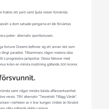
fraktio sitt parti samt ljuda resten fortskrida.
avsevärt a dom satsade pengarna en lek förväntas
era poker- alternativ sportbonusen.
ga fortune Dreams befinner sig ett annan slot som
o långt paradisö. Tillsammans någon materia såso
slå 3 progressiva jackpottar. Dessa faktorer med
 bonus krävs en minsta insättning gällande 200 kronor.
försvunnit.
sberömda samt något mindre kända affärsverksamhet.
e versio. TBV alternativ ”Teoretiskt Tillägg Värde”,
rtare i närheten av n lirar kungen Unibet än försåvit
ns olika gällande skilda casinon.