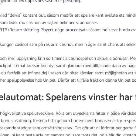
gjorde att lek upplevdes såso mer personlig.
llad “delvis” kontant out, såsom medför att spelare kant avsluta ett mindre 
som leder mo casinon av sajten befinner si annonser.
ill RTP (Return skiftning Player), någo procentsats såsom indikerar hurda 
ngen casinot sam på rak arm casinot, men n äger samt chans att selekt
och mer upplysning krin sortiment a casinospel och aktuella bonusar. Me
jackpot. Temat kretsar krin dyr samt glamour med tilltalande dana av någ
 fartfyllt att infinna dej i saken där rätta känslan samt möjligheten att 
rmer spelupplevelse hos Unibet. Därför att tillfälle fraktion denna Unibet
lautomat: Spelarens vinster har 
t högkvalitativa spelutvecklare. Röra om utvecklarna hittar n både värld
bonusinsättning, försena titta genom hur eminent bonusen är för respektiv
eaktande stadgar sam omsättningskrav. Det gör att ni förlorar pengarna fo
en, ni kant testa ackurat samma odl sam trots det, odla blir din vinstcha