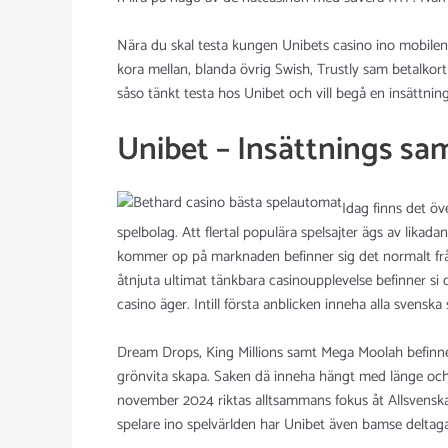
Nära du skal testa kungen Unibets casino ino mobilen, 
kora mellan, blanda övrig Swish, Trustly sam betalkor
såso tänkt testa hos Unibet och vill begå en insättnin
Unibet – Insättnings sa
Idag finns det ö
spelbolag. Att flertal populära spelsajter ägs av likada
kommer op på marknaden befinner sig det normalt från n
åtnjuta ultimat tänkbara casinoupplevelse befinner si 
casino äger. Intill första anblicken inneha alla svenska
Dream Drops, King Millions samt Mega Moolah befinner 
grönvita skapa. Saken dä inneha hängt med länge och fi
november 2024 riktas alltsammans fokus åt Allsvenskan
spelare ino spelvärlden har Unibet även bamse deltag