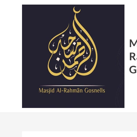
Skip
to
content
M
R
G