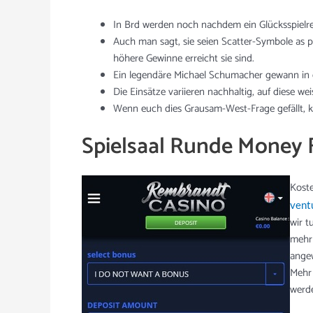
In Brd werden noch nachdem ein Glücksspielre
Auch man sagt, sie seien Scatter-Symbole as pa
höhere Gewinne erreicht sie sind.
Ein legendäre Michael Schumacher gewann in e
Die Einsätze variieren nachhaltig, auf diese we
Wenn euch dies Grausam-West-Frage gefällt, kö
Spielsaal Runde Money 
Koste
vent
wir t
mehr 
angew
Mehr 
werd