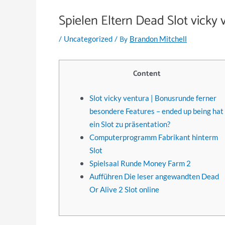
Spielen Eltern Dead Slot vicky
/
/ By
Uncategorized
Brandon Mitchell
Content
Slot vicky ventura | Bonusrunde ferner
besondere Features – ended up being hat
ein Slot zu präsentation?
Computerprogramm Fabrikant hinterm
Slot
Spielsaal Runde Money Farm 2
Aufführen Die leser angewandten Dead
Or Alive 2 Slot online