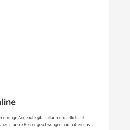
line
klercourtage Angebote gibt’sulfur mutmaßlich auf
rüher in unsre Rösser geschwungen and hatten uns