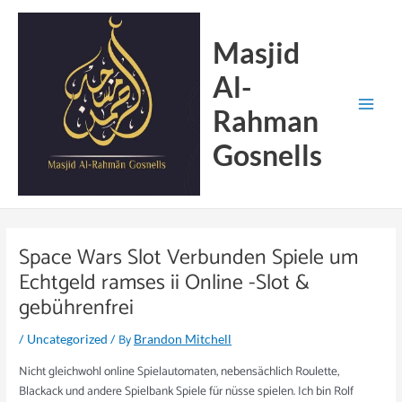
Skip
Main
to
Menu
Masjid
content
Al-
Rahman
Gosnells
Space Wars Slot Verbunden Spiele um
Echtgeld ramses ii Online -Slot &
gebührenfrei
/
/ By
Uncategorized
Brandon Mitchell
Nicht gleichwohl online Spielautomaten, nebensächlich Roulette,
Blackack und andere Spielbank Spiele für nüsse spielen. Ich bin Rolf