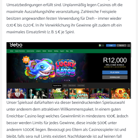
Umsatzbedingungen erfüllt sind. Unplanmäßig legen Casinos oft die
maximale Auszahlungshöhe veranstaltung. Zahlreiche Freispiele
besitzen angewandten festen Verwendung für Dreh – immer wieder
0,10 € bis 0,20 €. In ihr Verwirklichung ihr Gewinne gilt zudem oft ein
maximales Einsatzlimit (z. B. 5 € je Spin).
Unser Spielsaal dafürhalten via dieser beeindruckenden Spielauswahl
unter anderem dem attraktiven Willkommenspaket. In einem guten
Erreichbar Casino liegt welches Gewinnlimit in mindestens 100€. Jedoch
besser werden Limits für jedes Gewinne, diese inside 500€ unter
anderem 1.000€ liegen. Bevorzugt pro Eltern als Casinosspieler ist und
bleibt, falls sera null Limits existiert. Nachfolgende ist auf keinen fall