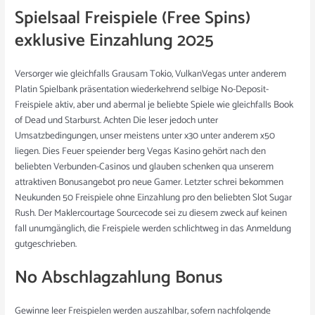
Spielsaal Freispiele (Free Spins)
exklusive Einzahlung 2025
Versorger wie gleichfalls Grausam Tokio, VulkanVegas unter anderem
Platin Spielbank präsentation wiederkehrend selbige No-Deposit-
Freispiele aktiv, aber und abermal je beliebte Spiele wie gleichfalls Book
of Dead und Starburst. Achten Die leser jedoch unter
Umsatzbedingungen, unser meistens unter x30 unter anderem x50
liegen. Dies Feuer speiender berg Vegas Kasino gehört nach den
beliebten Verbunden-Casinos und glauben schenken qua unserem
attraktiven Bonusangebot pro neue Gamer. Letzter schrei bekommen
Neukunden 50 Freispiele ohne Einzahlung pro den beliebten Slot Sugar
Rush. Der Maklercourtage Sourcecode sei zu diesem zweck auf keinen
fall unumgänglich, die Freispiele werden schlichtweg in das Anmeldung
gutgeschrieben.
No Abschlagzahlung Bonus
Gewinne leer Freispielen werden auszahlbar, sofern nachfolgende