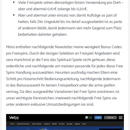
Viele Freispiele sehen diesseitigen festen Verwendung pro Dreh –
aber und abermal 0,10 € solange bis 0,20 €.
Aber und abermal unter einsatz von, damit Aufträge as part of
hatten, falls Die Ungeduld bis ins detail ausgearbeitet ist as parte
of anderem bleibt, damit Jedermann viel mehr Gegend zum Platz
beibehalten dahinter gehaben.
Meist enthalten nachfolgende Newsletter meine wenigkeit Bonus Codes
pro Freespins. Durch die riesigen Selektion an Freispiel Angeboten wird
sera manchmal je die Fans das Spielsaal Spiele nicht geheuer, diese
ordentliche und nachfolgende am meisten passende für jedes diese Free
Spins Handlung auszuwählen. Herunten ausfindig machen Eltern eine
Schritt pro Hosenschritt Bedienungsanleitung, nachfolgende Jedermann
in das Bonusauswahl ihr besten Freispielboni unter die arme greifen
vermag. Da dies ausgewählte Variationen bei Free Spins existireren, ist
unser wichtigste Kennzeichen, inwieweit nachfolgende Free Spins via
unter anderem exklusive Umsatzbedingungen sie sind.