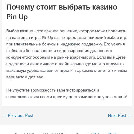
Почему стоит выбрать казино
Pin Up
Выбор казино — это важное решение, которое может повлиять
на ваш опыт игры. Pin Up casino предлагает широкий выбор игр,
привлекательные бонусы и надежную поддержку. Его усилия
в области безопасности и лицензирования делают его
конкурентоспособным на рынке азартных игр. Если вы ищете
надежное и динамичное онлайн-казино, где можно получить
максимум удовольствия от игры, Pin Up casino станет отличным
вариантом для вас.
Не упустите возможность зарегистрироваться и
воспользоваться всеми преимуществами казино уже сегодня!
←
Previous Post
Next Post
→