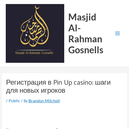
Skip
Main
to
Menu
Masjid
content
Al-
Rahman
Gosnells
Регистрация в Pin Up casino: шаги
для новых игроков
/
/ By
Public
Brandon Mitchell