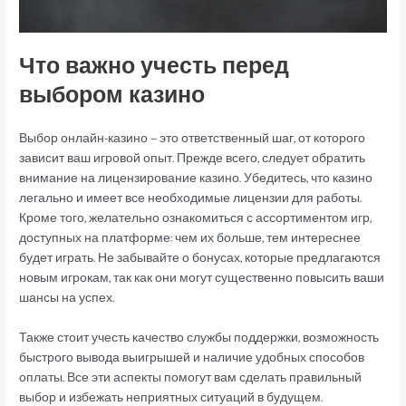
Что важно учесть перед
выбором казино
Выбор онлайн-казино — это ответственный шаг, от которого
зависит ваш игровой опыт. Прежде всего, следует обратить
внимание на лицензирование казино. Убедитесь, что казино
легально и имеет все необходимые лицензии для работы.
Кроме того, желательно ознакомиться с ассортиментом игр,
доступных на платформе: чем их больше, тем интереснее
будет играть. Не забывайте о бонусах, которые предлагаются
новым игрокам, так как они могут существенно повысить ваши
шансы на успех.
Также стоит учесть качество службы поддержки, возможность
быстрого вывода выигрышей и наличие удобных способов
оплаты. Все эти аспекты помогут вам сделать правильный
выбор и избежать неприятных ситуаций в будущем.