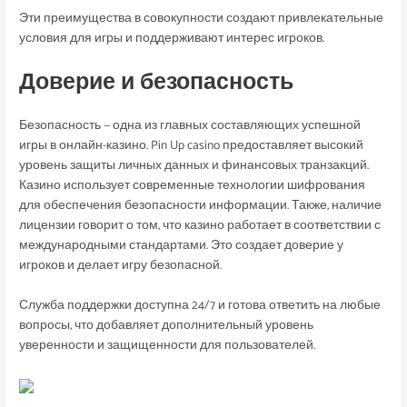
Эти преимущества в совокупности создают привлекательные
условия для игры и поддерживают интерес игроков.
Доверие и безопасность
Безопасность — одна из главных составляющих успешной
игры в онлайн-казино. Pin Up casino предоставляет высокий
уровень защиты личных данных и финансовых транзакций.
Казино использует современные технологии шифрования
для обеспечения безопасности информации. Также, наличие
лицензии говорит о том, что казино работает в соответствии с
международными стандартами. Это создает доверие у
игроков и делает игру безопасной.
Служба поддержки доступна 24/7 и готова ответить на любые
вопросы, что добавляет дополнительный уровень
уверенности и защищенности для пользователей.