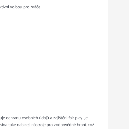
ktivní volbou pro hráče.
je ochranu osobních údajů a zajištění fair play. Je
sina také nabízejí nástroje pro zodpovědné hraní, což