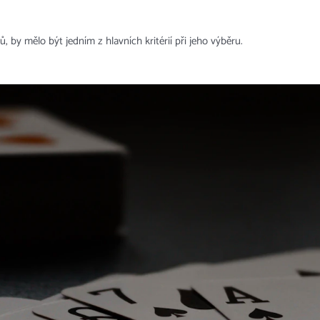
, by mělo být jedním z hlavních kritérií při jeho výběru.