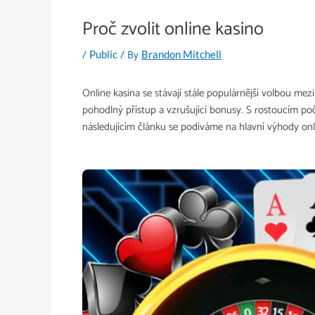
Proč zvolit online kasino
/
/ By
Public
Brandon Mitchell
Online kasina se stávají stále populárnější volbou mez
pohodlný přístup a vzrušující bonusy. S rostoucím po
následujícím článku se podíváme na hlavní výhody onlin