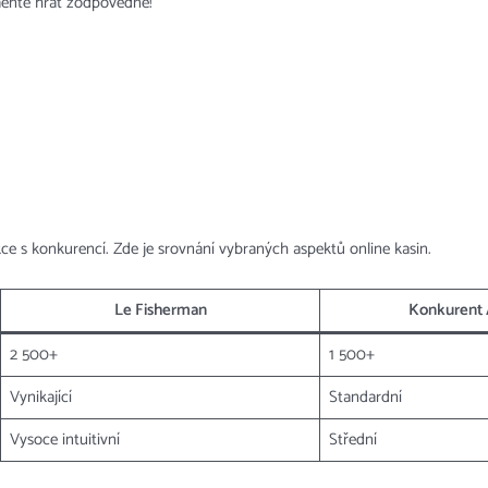
meňte hrát zodpovědně!
kce s konkurencí. Zde je srovnání vybraných aspektů online kasin.
Le Fisherman
Konkurent
2 500+
1 500+
Vynikající
Standardní
Vysoce intuitivní
Střední