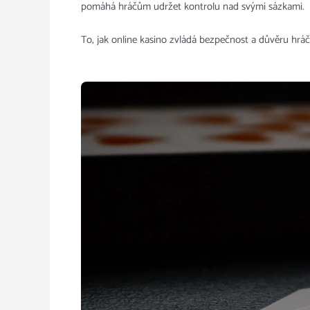
pomáhá hráčům udržet kontrolu nad svými sázkami.
To, jak online kasino zvládá bezpečnost a důvěru hráčů