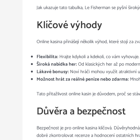
Jak ukazuje tato tabulka, Le Fisherman se pyšní široký
Klíčové výhody
Online kasina přinášejí několik výhod, které stojí za zv
Flexibilita:
Hrajte kdykoli a kdekoli, co vám vyhovuje.
Široká nabídka her:
Od klasických her až po modern
Lákavé bonusy:
Noví hráči mohou využít atraktivní 
Možnost hrát za reálné peníze nebo zdarma:
Mnohá
Tato přitažlivost online kasin je důvodem, proč se stáv
Důvěra a bezpečnost
Bezpečnost je pro online kasina klíčová. Důvěryhodná k
dobré zkontrolovat recenze a hodnocení ostatních hráč