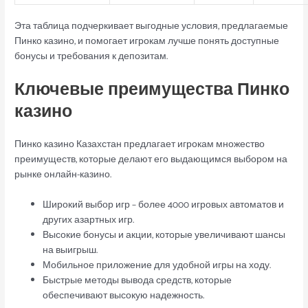
Эта таблица подчеркивает выгодные условия, предлагаемые
Пинко казино, и помогает игрокам лучше понять доступные
бонусы и требования к депозитам.
Ключевые преимущества Пинко
казино
Пинко казино Казахстан предлагает игрокам множество
преимуществ, которые делают его выдающимся выбором на
рынке онлайн-казино.
Широкий выбор игр – более 4000 игровых автоматов и
других азартных игр.
Высокие бонусы и акции, которые увеличивают шансы
на выигрыш.
Мобильное приложение для удобной игры на ходу.
Быстрые методы вывода средств, которые
обеспечивают высокую надежность.