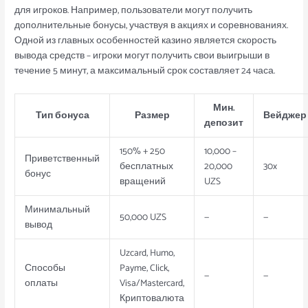
для игроков. Например, пользователи могут получить
дополнительные бонусы, участвуя в акциях и соревнованиях.
Одной из главных особенностей казино является скорость
вывода средств – игроки могут получить свои выигрыши в
течение 5 минут, а максимальный срок составляет 24 часа.
Мин.
Тип бонуса
Размер
Вейджер
депозит
150% + 250
10,000 –
Приветственный
бесплатных
20,000
30x
бонус
вращений
UZS
Минимальный
50,000 UZS
—
—
вывод
Uzcard, Humo,
Способы
Payme, Click,
—
—
оплаты
Visa/Mastercard,
Криптовалюта