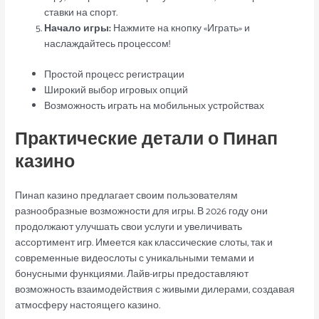
ставки на спорт.
Начало игры:
Нажмите на кнопку «Играть» и
наслаждайтесь процессом!
Простой процесс регистрации
Широкий выбор игровых опций
Возможность играть на мобильных устройствах
Практические детали о Пинап
казино
Пинап казино предлагает своим пользователям
разнообразные возможности для игры. В 2026 году они
продолжают улучшать свои услуги и увеличивать
ассортимент игр. Имеется как классические слоты, так и
современные видеослоты с уникальными темами и
бонусными функциями. Лайв-игры предоставляют
возможность взаимодействия с живыми дилерами, создавая
атмосферу настоящего казино.