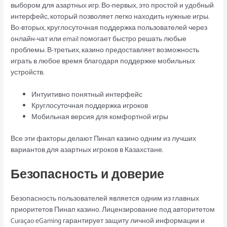
выбором для азартных игр. Во-первых, это простой и удобный
интерфейс, который позволяет легко находить нужные игры.
Во-вторых, круглосуточная поддержка пользователей через
онлайн-чат или email помогает быстро решать любые
проблемы. В-третьих, казино предоставляет возможность
играть в любое время благодаря поддержке мобильных
устройств.
Интуитивно понятный интерфейс
Круглосуточная поддержка игроков
Мобильная версия для комфортной игры
Все эти факторы делают Пинап казино одним из лучших
вариантов для азартных игроков в Казахстане.
Безопасность и доверие
Безопасность пользователей является одним из главных
приоритетов Пинап казино. Лицензирование под авторитетом
Curaçao eGaming гарантирует защиту личной информации и