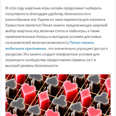
В 2026 году азартные игры онлайн продолжают набирать
популярность благодаря удобству, безопасности и
разнообразию игр. Одним из таких вариантов для игроков в
Казахстане является Пинап казино, предлагающее широкий
выбор азартных игр, включая слоты и лайв-игры, а также
привлекательные бонусы и выгодные условия для новых
пользователей, включая возможность
Пинап скачать
, что значительно упрощает доступ к
мобильное приложение
ресурсам. Это казино создает комфортные условия для
играющего сообщества, предоставляя сервисы 24/7 и
высокий уровень безопасности.