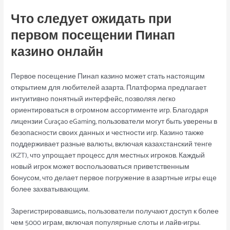
Что следует ожидать при
первом посещении Пинап
казино онлайн
Первое посещение Пинап казино может стать настоящим
открытием для любителей азарта. Платформа предлагает
интуитивно понятный интерфейс, позволяя легко
ориентироваться в огромном ассортименте игр. Благодаря
лицензии Curaçao eGaming, пользователи могут быть уверены в
безопасности своих данных и честности игр. Казино также
поддерживает разные валюты, включая казахстанский тенге
(KZT), что упрощает процесс для местных игроков. Каждый
новый игрок может воспользоваться приветственным
бонусом, что делает первое погружение в азартные игры еще
более захватывающим.
Зарегистрировавшись, пользователи получают доступ к более
чем 5000 играм, включая популярные слоты и лайв-игры.