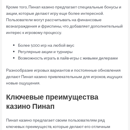
Кроме того, Пинап казино предлагает специальные бонусы и
акции, которые делают игру еще более интересной.
Пользователи могут рассчитывать на финансовые
вознаграждения и фриспины, что добавляет дополнительный
интерес к игровому процессу.
Более 5000 игр на любой вкус
Регулярные акции и турниры
Возможность играть в лайв-игры с живыми дилерами
Разнообразие игровых вариантов и постоянные обновления
делают Пинап казино привлекательным для игроков, ищущих
новые ощущения.
Ключевые преимущества
казино Пинап
Пинап казино предлагает своим пользователям ряд
ключевых преимуществ, которые делают его отличным