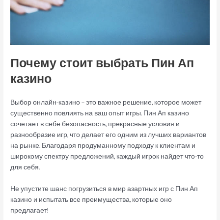
Почему стоит выбрать Пин Ап
казино
Выбор онлайн-казино – это важное решение, которое может
существенно повлиять на ваш опыт игры. Пин Ап казино
сочетает в себе безопасность, прекрасные условия и
разнообразие игр, что делает его одним из лучших вариантов
на рынке. Благодаря продуманному подходу к клиентам и
широкому спектру предложений, каждый игрок найдет что-то
для себя.
Не упустите шанс погрузиться в мир азартных игр с Пин Ап
казино и испытать все преимущества, которые оно
предлагает!