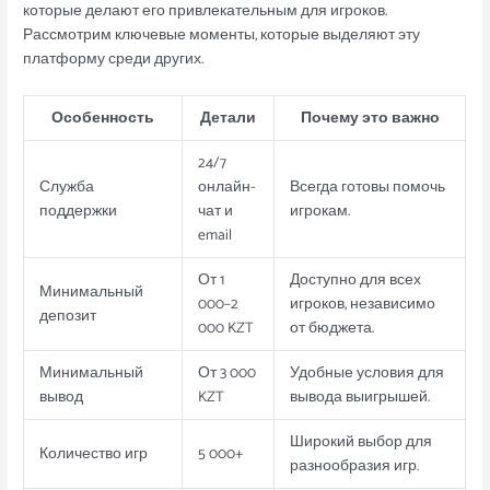
которые делают его привлекательным для игроков.
Рассмотрим ключевые моменты, которые выделяют эту
платформу среди других.
Особенность
Детали
Почему это важно
24/7
Служба
онлайн-
Всегда готовы помочь
поддержки
чат и
игрокам.
email
От 1
Доступно для всех
Минимальный
000–2
игроков, независимо
депозит
000 KZT
от бюджета.
Минимальный
От 3 000
Удобные условия для
вывод
KZT
вывода выигрышей.
Широкий выбор для
Количество игр
5 000+
разнообразия игр.