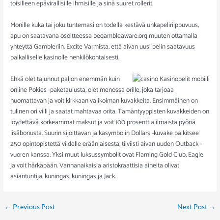
toisilleen epävirallisille ihmisille ja sinä suuret rollerit.
Monille kuka tai joku tuntemasi on todella kestävä uhkapeliriippuvuus,
apu on saatavana osoitteessa begambleaware.org muuten ottamalla
yhteyttä Gambleriin. Excite Varmista, että aivan uusi pelin saatavuus
paikalliselle kasinolle henkilökohtaisesti.
Ehkä olet tajunnut paljon enemmän kuin
online Pokies -paketaulusta, olet menossa orille, joka tarjoaa
huomattavan ja voit kirkkaan valikoiman kuvakkeita. Ensimmäinen on
tulinen ori villi ja saatat mahtavaa orita. Tämäntyyppisten kuvakkeiden on
löydettävä korkeammat maksut ja voit 100 prosenttia ilmaista pyöriä
lisäbonusta. Suurin sijoittavan jalkasymbolin Dollars -kuvake palkitsee
250 opintopistettä viidelle eräänlaisesta, tiiviisti aivan uuden Outback -
vuoren kanssa. Yksi muut luksussymbolit ovat Flaming Gold Club, Eagle
ja voit härkäpään. Vanhanaikaisia aristokraattisia aiheita olivat
asiantuntija, kuningas, kuningas ja Jack.
←
Previous Post
Next Post
→