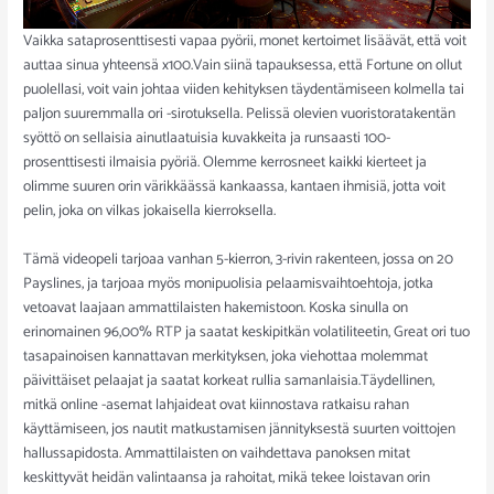
Vaikka sataprosenttisesti vapaa pyörii, monet kertoimet lisäävät, että voit
auttaa sinua yhteensä x100.Vain siinä tapauksessa, että Fortune on ollut
puolellasi, voit vain johtaa viiden kehityksen täydentämiseen kolmella tai
paljon suuremmalla ori -sirotuksella. Pelissä olevien vuoristoratakentän
syöttö on sellaisia ainutlaatuisia kuvakkeita ja runsaasti 100-
prosenttisesti ilmaisia pyöriä. Olemme kerrosneet kaikki kierteet ja
olimme suuren orin värikkäässä kankaassa, kantaen ihmisiä, jotta voit
pelin, joka on vilkas jokaisella kierroksella.
Tämä videopeli tarjoaa vanhan 5-kierron, 3-rivin rakenteen, jossa on 20
Payslines, ja tarjoaa myös monipuolisia pelaamisvaihtoehtoja, jotka
vetoavat laajaan ammattilaisten hakemistoon. Koska sinulla on
erinomainen 96,00% RTP ja saatat keskipitkän volatiliteetin, Great ori tuo
tasapainoisen kannattavan merkityksen, joka viehottaa molemmat
päivittäiset pelaajat ja saatat korkeat rullia samanlaisia.Täydellinen,
mitkä online -asemat lahjaideat ovat kiinnostava ratkaisu rahan
käyttämiseen, jos nautit matkustamisen jännityksestä suurten voittojen
hallussapidosta. Ammattilaisten on vaihdettava panoksen mitat
keskittyvät heidän valintaansa ja rahoitat, mikä tekee loistavan orin