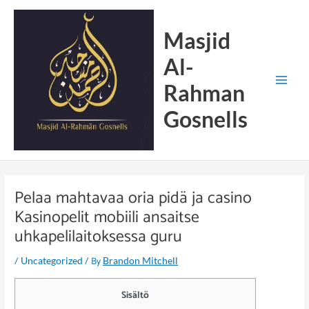
Skip
Main
to
Menu
Masjid
content
Al-
Rahman
Gosnells
Pelaa mahtavaa oria pidä ja casino
Kasinopelit mobiili ansaitse
uhkapelilaitoksessa guru
/
/ By
Uncategorized
Brandon Mitchell
Sisältö