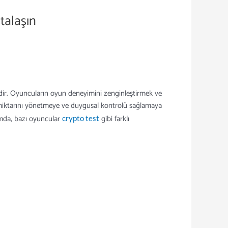
talaşın
rdir. Oyuncuların oyun deneyimini zenginleştirmek ve
his miktarını yönetmeye ve duygusal kontrolü sağlamaya
lamda, bazı oyuncular
gibi farklı
crypto test