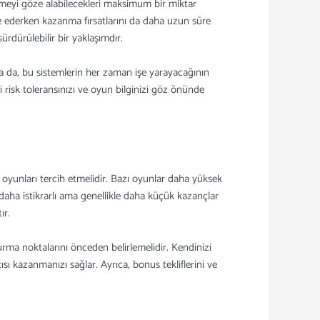
tmeyi göze alabilecekleri maksimum bir miktar
ize ederken kazanma fırsatlarını da daha uzun süre
dürülebilir bir yaklaşımdır.
 olsa da, bu sistemlerin her zaman işe yarayacağının
di risk toleransınızı ve oyun bilginizi göz önünde
n oyunları tercih etmelidir. Bazı oyunlar daha yüksek
 daha istikrarlı ama genellikle daha küçük kazançlar
ır.
urma noktalarını önceden belirlemelidir. Kendinizi
sı kazanmanızı sağlar. Ayrıca, bonus tekliflerini ve