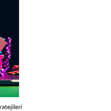
atejileri