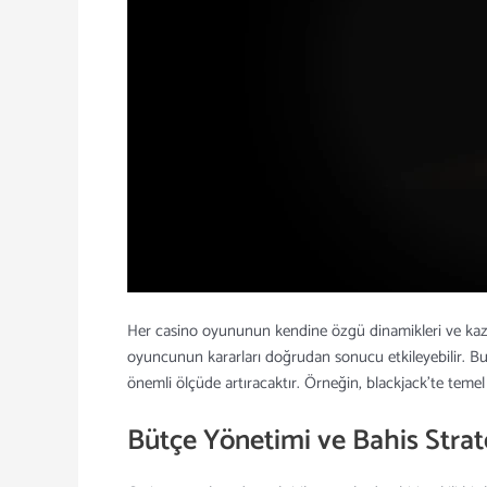
Her casino oyununun kendine özgü dinamikleri ve kazanm
oyuncunun kararları doğrudan sonucu etkileyebilir. Bu 
önemli ölçüde artıracaktır. Örneğin, blackjack’te temel
Bütçe Yönetimi ve Bahis Strate