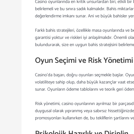
Casino oyunlarında en kritik unsurlardan biri, etkili
belirlemeli ve bu sınıra sadık kalmalıdır. Bahis miktar
değerlendirme imkanı sunar. Ani ve büyük bahisler yer
Farklı bahis stratejileri, özellikle masa oyunlarında ve b
garantisi yoktur ve riskleri iyi anlaşılmalıdır. Önemli 
bulundurarak, size en uygun bahis stratejisini belirleme
Oyun Seçimi ve Risk Yönetimi
Casino’da başarı, doğru oyunları seçmekle başlar. Oyunc
volatiliteye sahip olup, daha büyük kazançlar vaat etse
sunar. Oyunların ödeme tablolarını ve teorik geri ödeme
Risk yönetimi, casino oyunlarının ayrılmaz bir parçasıd
duygusal olarak yıpranmış veya sabırsız hissettiğinizde 
promosyonları kullanırken de, bu tekliflerin şartlarını ve
Psikolojik Hazırlık ve Disiplin