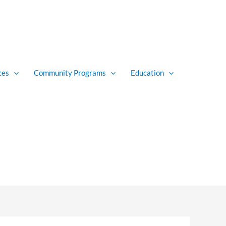
ces
Community Programs
Education