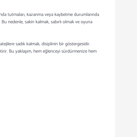
 altında tutmaları, kazanma veya kaybetme durumlarında
ir. Bu nedenle, sakin kalmak, sabırlı olmak ve oyuna
ejilere sadık kalmak, disiplinin bir göstergesidir.
getirir. Bu yaklaşım, hem eğlenceyi sürdürmenize hem