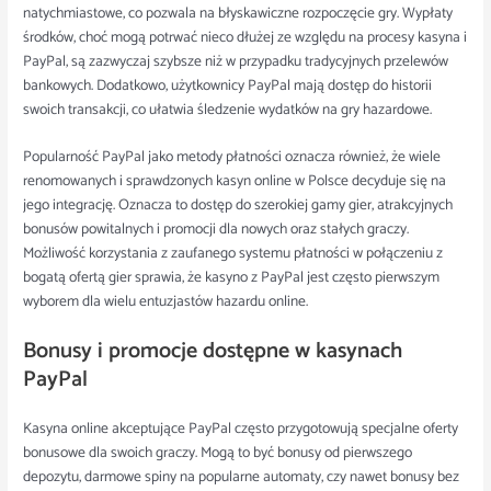
natychmiastowe, co pozwala na błyskawiczne rozpoczęcie gry. Wypłaty
środków, choć mogą potrwać nieco dłużej ze względu na procesy kasyna i
PayPal, są zazwyczaj szybsze niż w przypadku tradycyjnych przelewów
bankowych. Dodatkowo, użytkownicy PayPal mają dostęp do historii
swoich transakcji, co ułatwia śledzenie wydatków na gry hazardowe.
Popularność PayPal jako metody płatności oznacza również, że wiele
renomowanych i sprawdzonych kasyn online w Polsce decyduje się na
jego integrację. Oznacza to dostęp do szerokiej gamy gier, atrakcyjnych
bonusów powitalnych i promocji dla nowych oraz stałych graczy.
Możliwość korzystania z zaufanego systemu płatności w połączeniu z
bogatą ofertą gier sprawia, że kasyno z PayPal jest często pierwszym
wyborem dla wielu entuzjastów hazardu online.
Bonusy i promocje dostępne w kasynach
PayPal
Kasyna online akceptujące PayPal często przygotowują specjalne oferty
bonusowe dla swoich graczy. Mogą to być bonusy od pierwszego
depozytu, darmowe spiny na popularne automaty, czy nawet bonusy bez