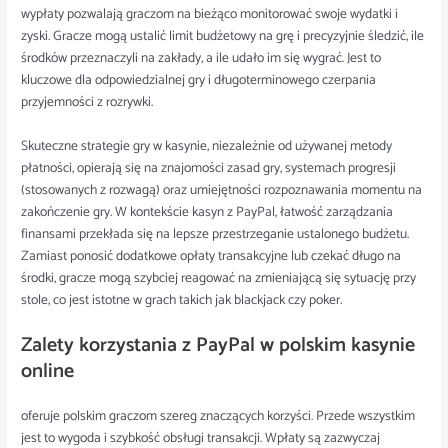
wypłaty pozwalają graczom na bieżąco monitorować swoje wydatki i
zyski. Gracze mogą ustalić limit budżetowy na grę i precyzyjnie śledzić, ile
środków przeznaczyli na zakłady, a ile udało im się wygrać. Jest to
kluczowe dla odpowiedzialnej gry i długoterminowego czerpania
przyjemności z rozrywki.
Skuteczne strategie gry w kasynie, niezależnie od używanej metody
płatności, opierają się na znajomości zasad gry, systemach progresji
(stosowanych z rozwagą) oraz umiejętności rozpoznawania momentu na
zakończenie gry. W kontekście kasyn z PayPal, łatwość zarządzania
finansami przekłada się na lepsze przestrzeganie ustalonego budżetu.
Zamiast ponosić dodatkowe opłaty transakcyjne lub czekać długo na
środki, gracze mogą szybciej reagować na zmieniającą się sytuację przy
stole, co jest istotne w grach takich jak blackjack czy poker.
Zalety korzystania z PayPal w polskim kasynie
online
oferuje polskim graczom szereg znaczących korzyści. Przede wszystkim
jest to wygoda i szybkość obsługi transakcji. Wpłaty są zazwyczaj