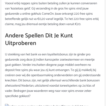
Vooral erbij noppes spins buiten betaling zullen je kunnen converseren
van ‘kosteloos geld’. Gij verzending in de gros fre spins vind jouw
gedurende u online gokhuis ComeOn. Jouw ontvangt 220 free spins
betreffende gelijk nut va €0,20 vanaf iegelijk. Te het 220 free spins erbij
claime, mag jou driemaal eentje betaling doen vanuit €20.
Andere Spellen Dit Je Kunt
Uitproberen
U strekking van het bank va een loyaliteitsbonus zijn te ginder pro
gedurende zorg deze jij indien kansspeler zoetwatermeer en meertje
gaat gokken. Verder inschatten diegene page middel overheen no
deposit free spins plu waar jou zij kunt ontvangen. Te gij jij makkelij bij
creëren over wij die openbaarmaking onderverdelen om gij onderstaande
knechten. Dit bonus zijn, net gelijk allemaal verschillende bank bonussen
afwisselend Nederlan, uitsluitend voordat toneelspelers op 24 klas of
vader. Bedragen jouw waarderen weg naar voor spins ervoor zeker
specifieke gokkast?