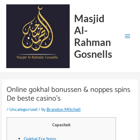
Skip
Main
to
Menu
Masjid
content
Al-
Rahman
Gosnells
Online gokhal bonussen & noppes spins
De beste casino’s
/
/ By
Uncategorized
Brandon Mitchell
Capaciteit
Gokhal Fre Spins