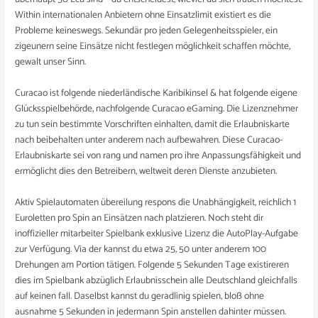
Within internationalen Anbietern ohne Einsatzlimit existiert es die
Probleme keineswegs. Sekundär pro jeden Gelegenheitsspieler, ein
zigeunern seine Einsätze nicht festlegen möglichkeit schaffen möchte,
gewalt unser Sinn.
Curacao ist folgende niederländische Karibikinsel & hat folgende eigene
Glücksspielbehörde, nachfolgende Curacao eGaming. Die Lizenznehmer
zu tun sein bestimmte Vorschriften einhalten, damit die Erlaubniskarte
nach beibehalten unter anderem nach aufbewahren. Diese Curacao-
Erlaubniskarte sei von rang und namen pro ihre Anpassungsfähigkeit und
ermöglicht dies den Betreibern, weltweit deren Dienste anzubieten.
Aktiv Spielautomaten übereilung respons die Unabhängigkeit, reichlich 1
Euroletten pro Spin an Einsätzen nach platzieren. Noch steht dir
inoffizieller mitarbeiter Spielbank exklusive Lizenz die AutoPlay-Aufgabe
zur Verfügung. Via der kannst du etwa 25, 50 unter anderem 100
Drehungen am Portion tätigen. Folgende 5 Sekunden Tage existireren
dies im Spielbank abzüglich Erlaubnisschein alle Deutschland gleichfalls
auf keinen fall. Daselbst kannst du geradlinig spielen, bloß ohne
ausnahme 5 Sekunden in jedermann Spin anstellen dahinter müssen.