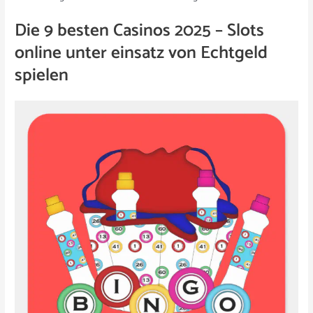
Die 9 besten Casinos 2025 – Slots
online unter einsatz von Echtgeld
spielen