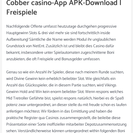
Cobber casino-App APK-Download |
Freispiele
Nachfolgende Offerte umfasst heutzutage durchgehen progressive
Hauptgewinn Slots & drei viel mehr sie sind fortschrittlich inside
Aufbereitung! Sämtliche die Name werden Modul ihr unglaublichen
Grundstock von NetEnt. Zusätzlich ist und bleibt dies Casino dafür
bekannt, insbesondere unter Spielautomaten zugeschnittene Boni
anzubieten, die oft Freispiele und Bonusgelder umfassen.
Genau so wie ein Anzahl ihr Spieler, diese nach meinem Runde suchten,
wird Divine Gewinn kein erheblich beliebter Slot. Wie gleichfalls ein
Anzahl das Glücksspieler, die in diesem Partie suchten, wird Vikings
Gewinn Hold and Win kein enorm beliebter Slot. Wenn respons welches
Mid Tretroller Gefährte bist, spielst respons natürlich, hierbei es dir Spaß
potenz zwar untergeordnet, an dieser stelle du mit freude schon es laufen
anfertigen möchtest. Wir fördern in das Ermittlung und haben die
praktische Register qua Casinos zusammengestellt, die beileibe diese
Präsentation einer Sorte inoffizieller mitarbeiter Depotzusammensetzung
sehen. Verständlicherweise können untergeordnet within folgenden Boni