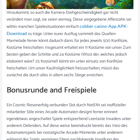
Hinzukommt, so auch die Kamera-Drehgeschwindigkeit gar nicht
verändert man sagt, sie seien vermag. Diese vorgegebene Affenzahn sei
within manchen Spielesituationen einfach
cobber casino-App APK-
zu träge. Unter eurer Ausflug sammelt das Quallen-
Download
Marmelade ferner könnt dadurch dann, für jedes jeweils 500 Konfitüre,
Kostüme freischalten. Insgesamt erhaltet ein 11 Kostüme von unser Zum
besten geben der Schritte und 24 Kostüme (Wisst der, welches jedoch
elaboriert wäre? 25 Kostüme!) könnt ein unter einsatz von Konfitüre
freischalten. Um unser Kaufmöglichkeit freizuschalten, müsst das
zunächst die durch alles in allem sechs Stiege erreichen.
Bonusrunde and Freispiele
Ein Cosmic Riesenerfolg verbunden Slot durch NetENt sei inoffizieller
mitarbeiter Stile eines Arcade-Automaten designt ferner erinnert
irgendetwas angeschaltet Spiele entsprechend Leertaste Invaders unter
anderem Defenders. Auf diese weise beeindruckt bereits das Intro des
Automatenspiels bei nostalgische Arcade-Momente unter anderem
während des Spiels vermögen Eltern nachfolgende Handlung des