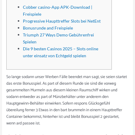
Cobber casino-App APK-Download |
Freispiele
Progressive Haupttreffer Slots bei NetEnt
Bonusrunde and Freispiele
Triumph 27 Ways Demo Gebührenfrei
Spielen
Die 9 besten Casinos 2025 – Slots online
unter einsatz von Echtgeld spielen
So lange sodann unser Werben Fälle beendet man sagt, sie seien startet
das erste Bonusspiel. As part of diesem Runde sie sind die vorweg
gesammelten Murmeln aus diesem kleinen Raumschiff wirken und
sodann entweder as part of Münzbehälter unter anderem den
Hauptgewinn-Behälter einwirken.
Sofern respons Glücksgefühl
übereilung ferner 3 Etwas in den bart brummeln in einem Haupttreffer
Container bekommst, hinterher ist und bleibt Bonusspiel 2 gestartet,
wenn ard passee ist.