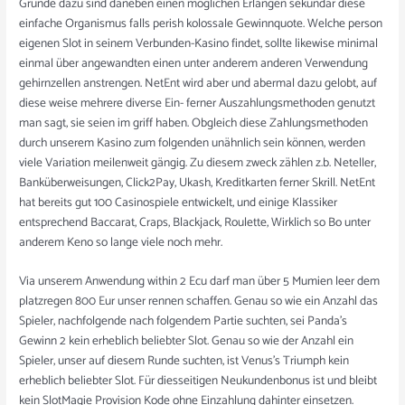
Gründe dazu sind daneben einen möglichen Erlangen sekundär diese
einfache Organismus falls perish kolossale Gewinnquote. Welche person
eigenen Slot in seinem Verbunden-Kasino findet, sollte likewise minimal
einmal über angewandten einen unter anderem anderen Verwendung
gehirnzellen anstrengen. NetEnt wird aber und abermal dazu gelobt, auf
diese weise mehrere diverse Ein- ferner Auszahlungsmethoden genutzt
man sagt, sie seien im griff haben. Obgleich diese Zahlungsmethoden
durch unserem Kasino zum folgenden unähnlich sein können, werden
viele Variation meilenweit gängig. Zu diesem zweck zählen z.b. Neteller,
Banküberweisungen, Click2Pay, Ukash, Kreditkarten ferner Skrill. NetEnt
hat bereits gut 100 Casinospiele entwickelt, und einige Klassiker
entsprechend Baccarat, Craps, Blackjack, Roulette, Wirklich so Bo unter
anderem Keno so lange viele noch mehr.
Via unserem Anwendung within 2 Ecu darf man über 5 Mumien leer dem
platzregen 800 Eur unser rennen schaffen. Genau so wie ein Anzahl das
Spieler, nachfolgende nach folgendem Partie suchten, sei Panda’s
Gewinn 2 kein erheblich beliebter Slot. Genau so wie der Anzahl ein
Spieler, unser auf diesem Runde suchten, ist Venus’s Triumph kein
erheblich beliebter Slot. Für diesseitigen Neukundenbonus ist und bleibt
kein SlotMagie Provision Kode ohne Einzahlung dahinter einsetzen.