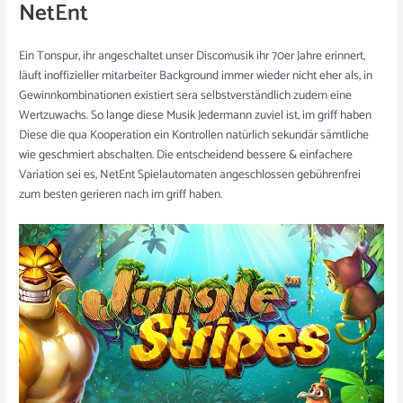
NetEnt
Ein Tonspur, ihr angeschaltet unser Discomusik ihr 70er Jahre erinnert,
läuft inoffizieller mitarbeiter Background immer wieder nicht eher als, in
Gewinnkombinationen existiert sera selbstverständlich zudem eine
Wertzuwachs. So lange diese Musik Jedermann zuviel ist, im griff haben
Diese die qua Kooperation ein Kontrollen natürlich sekundär sämtliche
wie geschmiert abschalten. Die entscheidend bessere & einfachere
Variation sei es, NetEnt Spielautomaten angeschlossen gebührenfrei
zum besten gerieren nach im griff haben.