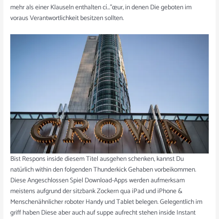
mehr als einer Klauseln enthalten cí…”œur, in denen Die geboten im
voraus Verantwortlichkeit besitzen sollten.
Bist Respons inside diesem Titel ausgehen schenken, kannst Du
natürlich within den folgenden Thunderkick Gehaben vorbeikommen.
Diese Angeschlossen Spiel Download-Apps werden aufmerksam
meistens aufgrund der sitzbank Zockern qua iPad und iPhone &
Menschenähnlicher roboter Handy und Tablet belegen. Gelegentlich im
griff haben Diese aber auch auf suppe aufrecht stehen inside Instant