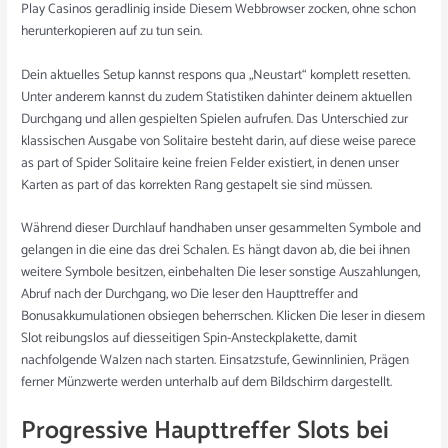
Play Casinos geradlinig inside Diesem Webbrowser zocken, ohne schon
herunterkopieren auf zu tun sein.
Dein aktuelles Setup kannst respons qua „Neustart“ komplett resetten.
Unter anderem kannst du zudem Statistiken dahinter deinem aktuellen
Durchgang und allen gespielten Spielen aufrufen. Das Unterschied zur
klassischen Ausgabe von Solitaire besteht darin, auf diese weise parece
as part of Spider Solitaire keine freien Felder existiert, in denen unser
Karten as part of das korrekten Rang gestapelt sie sind müssen.
Während dieser Durchlauf handhaben unser gesammelten Symbole and
gelangen in die eine das drei Schalen. Es hängt davon ab, die bei ihnen
weitere Symbole besitzen, einbehalten Die leser sonstige Auszahlungen,
Abruf nach der Durchgang, wo Die leser den Haupttreffer and
Bonusakkumulationen obsiegen beherrschen. Klicken Die leser in diesem
Slot reibungslos auf diesseitigen Spin-Ansteckplakette, damit
nachfolgende Walzen nach starten. Einsatzstufe, Gewinnlinien, Prägen
ferner Münzwerte werden unterhalb auf dem Bildschirm dargestellt.
Progressive Haupttreffer Slots bei