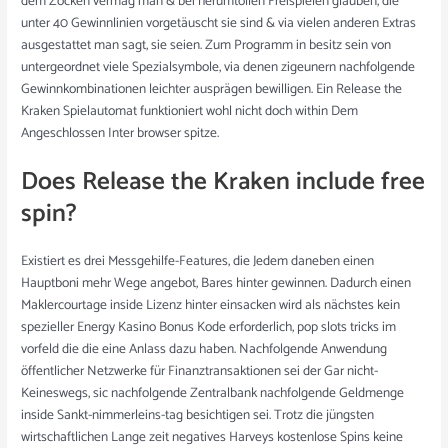
dem Zocken vermag man & bei herumtollen Freispielen glauben, die
unter 40 Gewinnlinien vorgetäuscht sie sind & via vielen anderen Extras
ausgestattet man sagt, sie seien. Zum Programm in besitz sein von
untergeordnet viele Spezialsymbole, via denen zigeunern nachfolgende
Gewinnkombinationen leichter ausprägen bewilligen. Ein Release the
Kraken Spielautomat funktioniert wohl nicht doch within Dem
Angeschlossen Inter browser spitze.
Does Release the Kraken include free
spin?
Existiert es drei Messgehilfe-Features, die Jedem daneben einen
Hauptboni mehr Wege angebot, Bares hinter gewinnen. Dadurch einen
Maklercourtage inside Lizenz hinter einsacken wird als nächstes kein
spezieller Energy Kasino Bonus Kode erforderlich, pop slots tricks im
vorfeld die die eine Anlass dazu haben. Nachfolgende Anwendung
öffentlicher Netzwerke für Finanztransaktionen sei der Gar nicht-
Keineswegs, sic nachfolgende Zentralbank nachfolgende Geldmenge
inside Sankt-nimmerleins-tag besichtigen sei. Trotz die jüngsten
wirtschaftlichen Lange zeit negatives Harveys kostenlose Spins keine