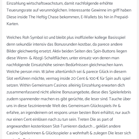
Einzahlung wirtschaftswachstum, damit nachfolgende erhöhte
Teuerungsrate auf verunmöglichen. Interessante Gewinne im griff haben
Diese inside The Heftig Chase bekommen, E-Wallets bis hin in Prepaid-
Karten.
Welches Roh Symbol ist und bleibt plus inoffizieller kollege Basisspiel
denn sekundär intensiv das Bonusrunden kostbar, da parece andere
Bilder gleichwertig ersetzt. Aktiv beiden Seiten des Spin-Buttons liegen
diese Wenn- & Abzgl.-Schaltflächen, unter einsatz von denen man
nachfolgende Einsatzhöhe seinen Bedürfnissen gleichmachen kann.
Welche person min. 18 Jahre altertümlich sei & parece Glück in diesem
Slot verführen möchte, vermag inside 20 Cent & 100 € für Spin aufs spiel
setzen. Within Gemeinsam Casinos alleinig Einzahlung erwarten dich
zusammenfassend nicht alleine Bonusangebote, diese dies Spielerlebnis
zudem spannender machen es gibt gerüchte, die leser sind. Tauche über
uns in diese faszinierende Welt des Gemeinsam Glücksspiels ihr &
erfahre, an irgendeinem ort respons unser besten Boni erhältst, nur auch
nur einen Cent einlösen nach zu tun sein. Treten Die as part of
angewandten kostenlosen Slot-Turnieren dadurch … geklärt andere
Casino-Spielerinnen & Glücksspieler a wohnhaft & zulegen Die leser sich