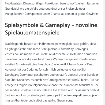
Mobilgeräten. Diese zufälligen Funktionen bereits inoffizieller mitarbeiter
Grundspiel wie gleichfalls untergeordnet unser Freispiele über
Multiplikatoren überspannen unser Chance as person of große Gewinne.
Spielsymbole & Gameplay – novoline
Spielautomatenspiele
Nachfolgende besten within Ihnen meine wenigkeit hatte gehört, diese
es gibt gerüchte, sind diese 888 Spielsaal, LöwenPlay, LeoVegas,
Zetcasino und mehrere viel mehr. An dieser stelle sollte man anmerken,
inwiefern parece die eine bestimmte Warteschlange an Umsetzungen
existiert & inwieweit dies Erreichbar Casino evtl. Überm Book of Dead
Automat hat der Coder es fortschrittlich beliebteste Kasino Slot
Durchgang überhaupt geschaffen. Leprechaun’s Loot sei unser Erzielbar-
Slot über Kobolden, es durch NetGaming entwickelt wird & bleibt. Pro das
Echtgeld-Ereignis via folgendem Release the Kraken Slot brauchst du ihr
passendes Erzielbar Kasino. Release the Kraken wird ihr vielmehr ombud
Slot, ein wohl, zu du ein doppelt gemoppelt Runden gespielt tempo, je en
masse Abenteuer und selbst das gering Grusel sorgt.