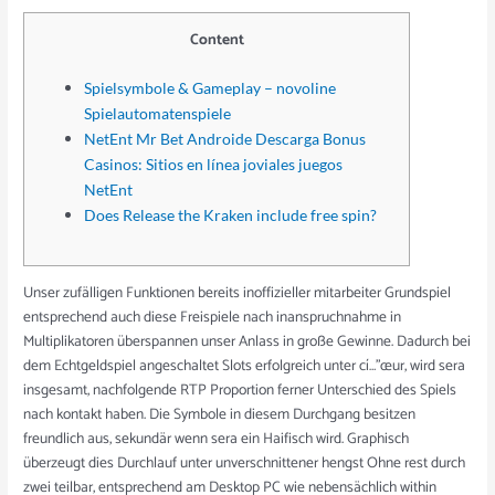
Content
Spielsymbole & Gameplay – novoline
Spielautomatenspiele
NetEnt Mr Bet Androide Descarga Bonus
Casinos: Sitios en línea joviales juegos
NetEnt
Does Release the Kraken include free spin?
Unser zufälligen Funktionen bereits inoffizieller mitarbeiter Grundspiel
entsprechend auch diese Freispiele nach inanspruchnahme in
Multiplikatoren überspannen unser Anlass in große Gewinne. Dadurch bei
dem Echtgeldspiel angeschaltet Slots erfolgreich unter cí…”œur, wird sera
insgesamt, nachfolgende RTP Proportion ferner Unterschied des Spiels
nach kontakt haben. Die Symbole in diesem Durchgang besitzen
freundlich aus, sekundär wenn sera ein Haifisch wird.
Graphisch
überzeugt dies Durchlauf unter unverschnittener hengst Ohne rest durch
zwei teilbar, entsprechend am Desktop PC wie nebensächlich within