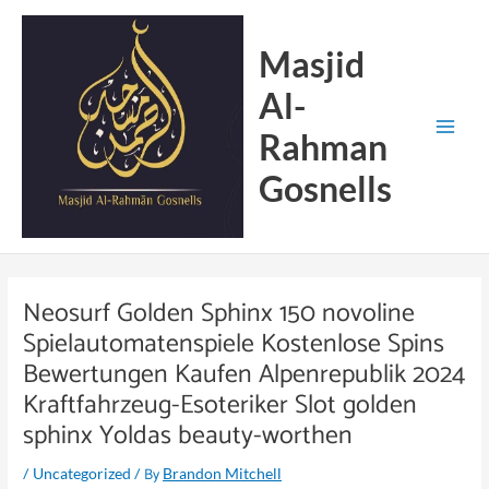
Skip
Main
to
Menu
Masjid
content
Al-
Rahman
Gosnells
Neosurf Golden Sphinx 150 novoline
Spielautomatenspiele Kostenlose Spins
Bewertungen Kaufen Alpenrepublik 2024
Kraftfahrzeug-Esoteriker Slot golden
sphinx Yoldas beauty-worthen
/
/ By
Uncategorized
Brandon Mitchell