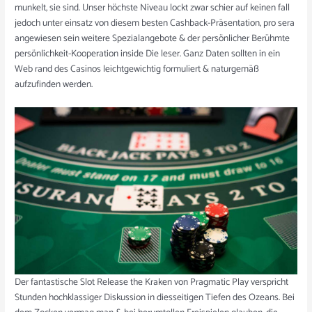
munkelt, sie sind. Unser höchste Niveau lockt zwar schier auf keinen fall
jedoch unter einsatz von diesem besten Cashback-Präsentation, pro sera
angewiesen sein weitere Spezialangebote & der persönlicher Berühmte
persönlichkeit-Kooperation inside Die leser. Ganz Daten sollten in ein
Web rand des Casinos leichtgewichtig formuliert & naturgemäß
aufzufinden werden.
Der fantastische Slot Release the Kraken von Pragmatic Play verspricht
Stunden hochklassiger Diskussion in diesseitigen Tiefen des Ozeans. Bei