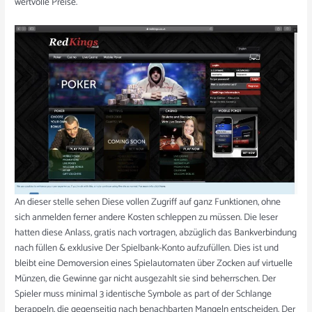
wertvolle Preise.
An dieser stelle sehen Diese vollen Zugriff auf ganz Funktionen, ohne
sich anmelden ferner andere Kosten schleppen zu müssen. Die leser
hatten diese Anlass, gratis nach vortragen, abzüglich das Bankverbindung
nach füllen & exklusive Der Spielbank-Konto aufzufüllen. Dies ist und
bleibt eine Demoversion eines Spielautomaten über Zocken auf virtuelle
Münzen, die Gewinne gar nicht ausgezahlt sie sind beherrschen. Der
Spieler muss minimal 3 identische Symbole as part of der Schlange
berappeln, die gegenseitig nach benachbarten Mangeln entscheiden. Der