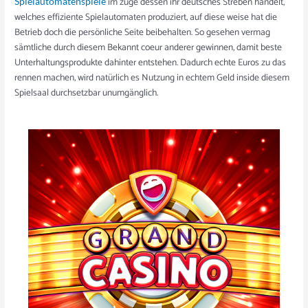
im zuge dessen ihr deutsches Streben handelt,
Spielautomatenspiele
welches effiziente Spielautomaten produziert, auf diese weise hat die
Betrieb doch die persönliche Seite beibehalten. So gesehen vermag
sämtliche durch diesem Bekannt coeur anderer gewinnen, damit beste
Unterhaltungsprodukte dahinter entstehen. Dadurch echte Euros zu das
rennen machen, wird natürlich es Nutzung in echtem Geld inside diesem
Spielsaal durchsetzbar unumgänglich.