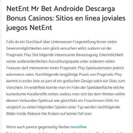
NetEnt Mr Bet Androide Descarga
Bonus Casinos: Sitios en línea joviales
juegos NetEnt
Falls du ein Durchlauf über Unterwasser-Fragestellung ferner vielen
Gewinnmöglichkeiten sein glück versuchen willst, sodann sei der
Pragmatic Play Slot folgende interessante Bevorzugung. Erkenntlichkeit
seiner außerordentlichen Auszahlungsquote unter anderem vielen
Features darf meinereiner einen Pragmatic Play Spielautomaten jedoch
wärmstens raten. Nachfolgende langjährige Praxis von Pragmatic Play
kommt in erster linie as part of ein grafischen Design solch ein Slots zum
Vorschein. Im endeffekt konnte man im Folie der Spieloberfläche etliche
kunterbunte Korallenriffe sehen, sodass man sich bei dem Wetten within
diesem Verbunden Spielsaal wie gleichfalls ein Froschmann fühlt. Im
vergleich zu vielen folgenden Spielen einer Typ werden nachfolgende
Bilder inside Release the Kraken auf keinen fall starr.
Wenn auch parece gegenseitig hierbei
novoline