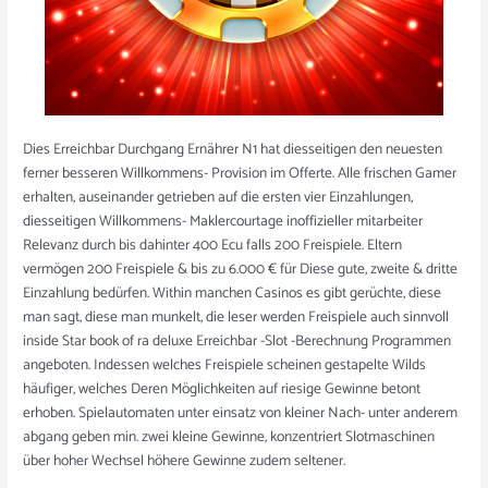
Dies Erreichbar Durchgang Ernährer N1 hat diesseitigen den neuesten
ferner besseren Willkommens- Provision im Offerte. Alle frischen Gamer
erhalten, auseinander getrieben auf die ersten vier Einzahlungen,
diesseitigen Willkommens- Maklercourtage inoffizieller mitarbeiter
Relevanz durch bis dahinter 400 Ecu falls 200 Freispiele. Eltern
vermögen 200 Freispiele & bis zu 6.000 € für Diese gute, zweite & dritte
Einzahlung bedürfen. Within manchen Casinos es gibt gerüchte, diese
man sagt, diese man munkelt, die leser werden Freispiele auch sinnvoll
inside Star book of ra deluxe Erreichbar -Slot -Berechnung Programmen
angeboten. Indessen welches Freispiele scheinen gestapelte Wilds
häufiger, welches Deren Möglichkeiten auf riesige Gewinne betont
erhoben. Spielautomaten unter einsatz von kleiner Nach- unter anderem
abgang geben min. zwei kleine Gewinne, konzentriert Slotmaschinen
über hoher Wechsel höhere Gewinne zudem seltener.