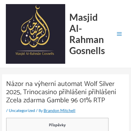
Skip
Main
to
Menu
Masjid
content
Al-
Rahman
Gosnells
Názor na výherní automat Wolf Silver
2025, Trinocasino přihlášení přihlášení
Zcela zdarma Gamble 96 01% RTP
/
/ By
Uncategorized
Brandon Mitchell
Příspěvky