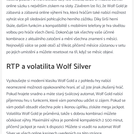
online sázku s největším ziskem na sloty. Závěrem lze říci, že Wolf Gold je
zábavná a zábavná online výherní hra, která hráčům také nabízí možnost
vyhrát více při sledování pohlcujícího herního zážitku. Díky širší herní
škále, dalším funkcím a kompatibilitě s mobilními telefony je hra skvělou
volbou pro hráče všech členů. Dokončuje tak všechny vaše účinné
kombinace z aktuálního zatočení a mění všechna znamení s měsíci.
Nejnovější válce se poté otočí až třikrát, přičemž měsíce zůstanou v setu
po jejich umístění a můžete resetovat na tři, když se měsíc objeví.
RTP a volatilita Wolf Silver
Vyzkoušejte si moderní klasiku Wolf Gold a z pohledu hry nabízí
neomezené možnosti opakovaného hraní, ať už jste jinak zkušený hráč.
Pokud hrajete snadno a máte starý 5válcový automat, Wolf Gold nabízí
příjemnou hru s funkcemi, které vám pomohou udržet si zájem. Pokud se
vám podaří obsadit všechna pole s ikonou úplňku, získáte mega jackpot.
Volatilita Wolf Gold je průměrná, takže s dobrou kombinací můžete
očekávat výhry. Maximální výhra je poměrně kompaktních 2 500 minut,
přičemž jackpot je navíc k dispozici. Můžete si vsadit na automat Wolf
Silver ve všech online kasinech uvedených na této stránce.