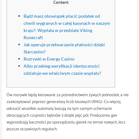
Content
Bądź masz obowiązek płacić podatek od
chwili wygranych w całej kasynach w naszym
kraju?: Wypłata w przedziale Viking
Runecraft
Jak operuje przetwarzanie płatności dzięki
Starcasino?
Rozrywki w Energy Casino
Albo przebieg weryfikacji identyczności
odziałuje we właściwym czasie wypłaty?
Ów rozrywki będą kierowane za pośrednictwem żywych jednostek, a nie
zaakceptować poprzez generatory liczb losowych (RNG). Co więcej,
odrzucić wszelkie automaty bazują na tym samym schemacie
obracających czujności bębnów 3 dzięki pięć pól.
Producenta gier
wyprzedzają baczności po sporządzaniu gierek na temat nowych, lecz
jeszcze oczywistych regułach.