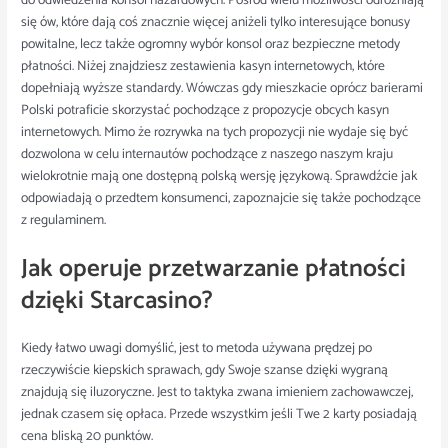
do odwiedzenia konsol hazardowych. Pośród wielu możliwości odróżniają
się ów, które dają coś znacznie więcej aniżeli tylko interesujące bonusy
powitalne, lecz także ogromny wybór konsol oraz bezpieczne metody
płatności. Niżej znajdziesz zestawienia kasyn internetowych, które
dopełniają wyższe standardy. Wówczas gdy mieszkacie oprócz barierami
Polski potraficie skorzystać pochodzące z propozycje obcych kasyn
internetowych. Mimo że rozrywka na tych propozycji nie wydaje się być
dozwolona w celu internautów pochodzące z naszego naszym kraju
wielokrotnie mają one dostępną polską wersję językową. Sprawdźcie jak
odpowiadają o przedtem konsumenci, zapoznajcie się także pochodzące
z regulaminem.
Jak operuje przetwarzanie płatności
dzięki Starcasino?
Kiedy łatwo uwagi domyślić, jest to metoda używana prędzej po
rzeczywiście kiepskich sprawach, gdy Swoje szanse dzięki wygraną
znajdują się iluzoryczne. Jest to taktyka zwana imieniem zachowawczej,
jednak czasem się opłaca. Przede wszystkim jeśli Twe 2 karty posiadają
cena bliską 20 punktów.