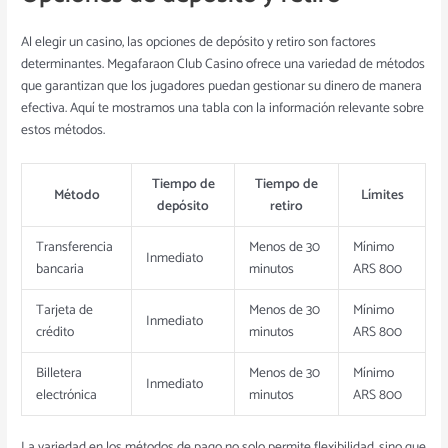
Al elegir un casino, las opciones de depósito y retiro son factores
determinantes. Megafaraon Club Casino ofrece una variedad de métodos
que garantizan que los jugadores puedan gestionar su dinero de manera
efectiva. Aquí te mostramos una tabla con la información relevante sobre
estos métodos.
Tiempo de
Tiempo de
Método
Límites
depósito
retiro
Transferencia
Menos de 30
Mínimo
Inmediato
bancaria
minutos
ARS 800
Tarjeta de
Menos de 30
Mínimo
Inmediato
crédito
minutos
ARS 800
Billetera
Menos de 30
Mínimo
Inmediato
electrónica
minutos
ARS 800
La variedad en los métodos de pago no solo permite flexibilidad, sino que