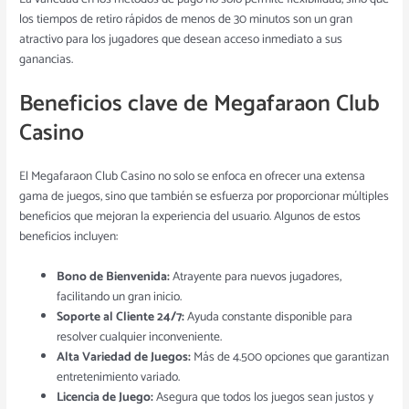
los tiempos de retiro rápidos de menos de 30 minutos son un gran
atractivo para los jugadores que desean acceso inmediato a sus
ganancias.
Beneficios clave de Megafaraon Club
Casino
El Megafaraon Club Casino no solo se enfoca en ofrecer una extensa
gama de juegos, sino que también se esfuerza por proporcionar múltiples
beneficios que mejoran la experiencia del usuario. Algunos de estos
beneficios incluyen:
Bono de Bienvenida:
Atrayente para nuevos jugadores,
facilitando un gran inicio.
Soporte al Cliente 24/7:
Ayuda constante disponible para
resolver cualquier inconveniente.
Alta Variedad de Juegos:
Más de 4.500 opciones que garantizan
entretenimiento variado.
Licencia de Juego:
Asegura que todos los juegos sean justos y