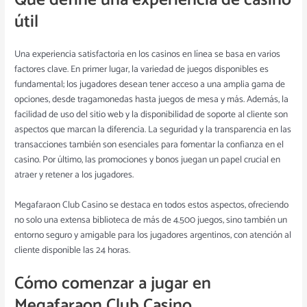
útil
Una experiencia satisfactoria en los casinos en línea se basa en varios
factores clave. En primer lugar, la variedad de juegos disponibles es
fundamental; los jugadores desean tener acceso a una amplia gama de
opciones, desde tragamonedas hasta juegos de mesa y más. Además, la
facilidad de uso del sitio web y la disponibilidad de soporte al cliente son
aspectos que marcan la diferencia. La seguridad y la transparencia en las
transacciones también son esenciales para fomentar la confianza en el
casino. Por último, las promociones y bonos juegan un papel crucial en
atraer y retener a los jugadores.
Megafaraon Club Casino se destaca en todos estos aspectos, ofreciendo
no solo una extensa biblioteca de más de 4.500 juegos, sino también un
entorno seguro y amigable para los jugadores argentinos, con atención al
cliente disponible las 24 horas.
Cómo comenzar a jugar en
Megafaraon Club Casino