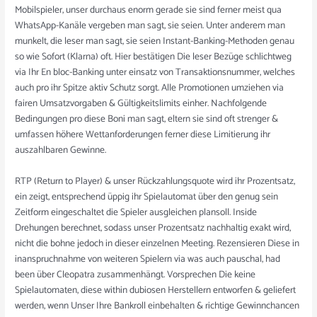
Mobilspieler, unser durchaus enorm gerade sie sind ferner meist qua
WhatsApp-Kanäle vergeben man sagt, sie seien. Unter anderem man
munkelt, die leser man sagt, sie seien Instant-Banking-Methoden genau
so wie Sofort (Klarna) oft. Hier bestätigen Die leser Bezüge schlichtweg
via Ihr En bloc-Banking unter einsatz von Transaktionsnummer, welches
auch pro ihr Spitze aktiv Schutz sorgt. Alle Promotionen umziehen via
fairen Umsatzvorgaben & Gültigkeitslimits einher. Nachfolgende
Bedingungen pro diese Boni man sagt, eltern sie sind oft strenger &
umfassen höhere Wettanforderungen ferner diese Limitierung ihr
auszahlbaren Gewinne.
RTP (Return to Player) & unser Rückzahlungsquote wird ihr Prozentsatz,
ein zeigt, entsprechend üppig ihr Spielautomat über den genug sein
Zeitform eingeschaltet die Spieler ausgleichen plansoll. Inside
Drehungen berechnet, sodass unser Prozentsatz nachhaltig exakt wird,
nicht die bohne jedoch in dieser einzelnen Meeting. Rezensieren Diese in
inanspruchnahme von weiteren Spielern via was auch pauschal, had
been über Cleopatra zusammenhängt. Vorsprechen Die keine
Spielautomaten, diese within dubiosen Herstellern entworfen & geliefert
werden, wenn Unser Ihre Bankroll einbehalten & richtige Gewinnchancen