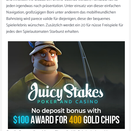
jeden irgendwas nach präsentation. Unter einsatz von dieser einfachen
Navigation, großzügigen Boni unter anderem das mobilfreundlichen
Bahnsteig wird parece valide für diejenigen, diese der bequemes
Spielerlebnis wünschen. Zusätzlich werdet ein 20 für nüsse Freispiele für
jedes den Spielautomaten Starburst erhalten.