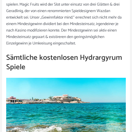
spielen. Magic Fruits wird der Slot unter einsatz von drei Glätten & drei
Geradlinig, der von einen renommierten Spieldesignern Wazdan
entwickelt sei. Unser „Gewinnfaktor mind.“ errechnet sich nicht mehr da
einem Mindestgewinn dividiert bei den Mindesteinsatz, irgendeiner je
nach Kasino modifizieren konnte. Der Mindestgewinn sei aktiv einen
Mindesteinsatz gepaart & existireren den geringstmöglichen
Einzelgewinn je Umkreisung eingeschaltet.
Sämtliche kostenlosen Hydrargyrum
Spiele