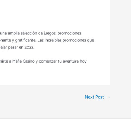
 una amplia selección de juegos, promociones
nante y gratificante. Las increíbles promociones que
ejar pasar en 2023.
unirte a Mafia Casino y comenzar tu aventura hoy
Next Post
→