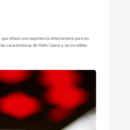
, que ofrece una experiencia emocionante para los
 características de Mafia Casino y las increíbles