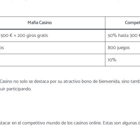
Mafia Casino
Compet
500 € + 200 giros gratis
50% hasta 300 
os
800 juegos
10%
asino no solo se destaca por su atractivo bono de bienvenida, sino tambi
uir participando.
stacar en el competitivo mundo de los casinos online. Estas son algunas d