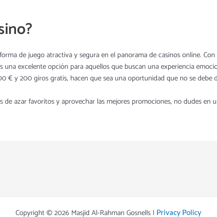
sino?
orma de juego atractiva y segura en el panorama de casinos online. Con
es una excelente opción para aquellos que buscan una experiencia emocio
0 € y 200 giros gratis, hacen que sea una oportunidad que no se debe d
gos de azar favoritos y aprovechar las mejores promociones, no dudes en 
Copyright © 2026 Masjid Al-Rahman Gosnells |
Privacy Policy