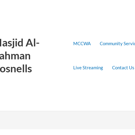
asjid Al-
MCCWA
Community Servi
ahman
osnells
Live Streaming
Contact Us