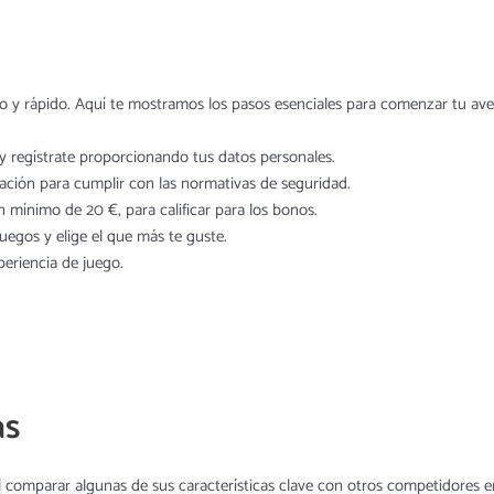
lo y rápido. Aquí te mostramos los pasos esenciales para comenzar tu ave
 y regístrate proporcionando tus datos personales.
ación para cumplir con las normativas de seguridad.
 mínimo de 20 €, para calificar para los bonos.
juegos y elige el que más te guste.
xperiencia de juego.
as
il comparar algunas de sus características clave con otros competidores