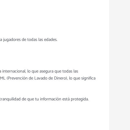
a jugadores de todas las edades.
 internacional, lo que asegura que todas las
AML (Prevención de Lavado de Dinero), lo que significa
tranquilidad de que tu información está protegida.