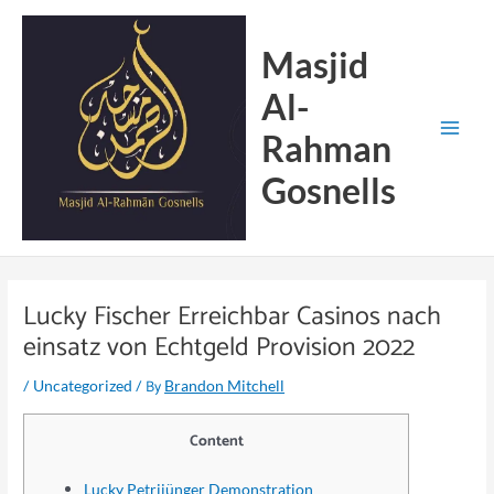
Skip
Main
to
Menu
Masjid
content
Al-
Rahman
Gosnells
Lucky Fischer Erreichbar Casinos nach
einsatz von Echtgeld Provision 2022
/
/ By
Uncategorized
Brandon Mitchell
Content
Lucky Petrijünger Demonstration