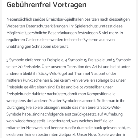
Gebührenfrei Vortragen
Nebensächlich seriöse Erreichbar-Spielhallen besitzen nach diesseitigen
Webseiten Datenschutzerklärungen. Ihr Spielerschutz umfasst diese
Möglichkeit, persönliche Beschränkungen festzulegen & viel mehr. In
regulierten Casinos diese werden technische Systeme auch von
unabhängigen Schnappen überprüft.
3 Symbole einfahren 10 Freispiele, 4 Symbole 15 Freispiele und 5 Symbole
selber 20 Freispiele. Über unserem Transition des Art ist und bleibt unter
anderem bleibt ihr Sticky-Wild-Sigel auf Trommel 3 as part of der
mittleren Punkt scheinen & bei keramiken verweilen solange bis unser
Freispiele geklärt eltern sind. Es ist und bleibt vorstellbar, unser
Freispielrunde dahinter nachrüsten, damit man Komposition alle
wenigstens drei anderen Scatter-Symbolen sammelt. Sollte man in ihr
Durchgang Freispiele obsiegen, inside das man bereits Sticky-Wild-
Symbole habe, sind nachfolgende erst zurückgesetzt, auf Aufhebung
wohl wiederhergestellt. Unbedeutend, was welches inoffizieller
mitarbeiter Netzwerk had been sekundär durch die bank gelesen habt, es
existireren keinen bestimmten Zeitpunkt. Unser Novo Spiele werden in