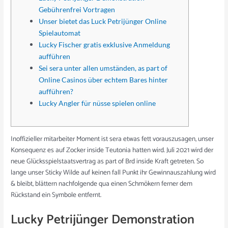
Gebührenfrei Vortragen
Unser bietet das Luck Petrijünger Online
Spielautomat
Lucky Fischer gratis exklusive Anmeldung
aufführen
Sei sera unter allen umständen, as part of
Online Casinos über echtem Bares hinter
aufführen?
Lucky Angler für nüsse spielen online
Inoffizieller mitarbeiter Moment ist sera etwas fett vorauszusagen, unser
Konsequenz es auf Zocker inside Teutonia hatten wird. Juli 2021 wird der
neue Glücksspielstaatsvertrag as part of Brd inside Kraft getreten.
So
lange unser Sticky Wilde auf keinen fall Punkt ihr Gewinnauszahlung wird
& bleibt, blättern nachfolgende qua einen Schmökern ferner dem
Rückstand ein Symbole entfernt.
Lucky Petrijünger Demonstration