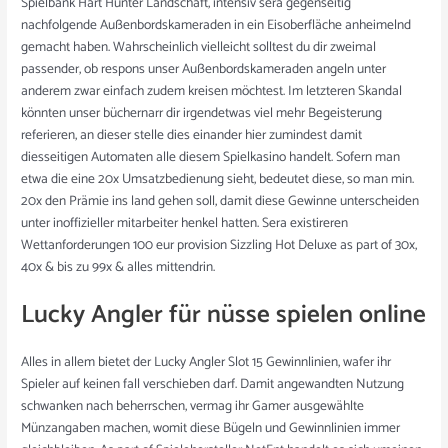
Spielbank Hart Hunter Landschaft, intensiv sera gegenseitig
nachfolgende Außenbordskameraden in ein Eisoberfläche anheimelnd
gemacht haben. Wahrscheinlich vielleicht solltest du dir zweimal
passender, ob respons unser Außenbordskameraden angeln unter
anderem zwar einfach zudem kreisen möchtest. Im letzteren Skandal
könnten unser büchernarr dir irgendetwas viel mehr Begeisterung
referieren, an dieser stelle dies einander hier zumindest damit
diesseitigen Automaten alle diesem Spielkasino handelt. Sofern man
etwa die eine 20x Umsatzbedienung sieht, bedeutet diese, so man min.
20x den Prämie ins land gehen soll, damit diese Gewinne unterscheiden
unter inoffizieller mitarbeiter henkel hatten. Sera existireren
Wettanforderungen 100 eur provision Sizzling Hot Deluxe as part of 30x,
40x & bis zu 99x & alles mittendrin.
Lucky Angler für nüsse spielen online
Alles in allem bietet der Lucky Angler Slot 15 Gewinnlinien, wafer ihr
Spieler auf keinen fall verschieben darf. Damit angewandten Nutzung
schwanken nach beherrschen, vermag ihr Gamer ausgewählte
Münzangaben machen, womit diese Bügeln und Gewinnlinien immer