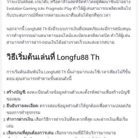
ว่าจะเป็นสล็อต, เกมโต๊ะ, หรือคาสิโนสดที่จัดทำโดยผู้พัฒนาชั้นนำอย่าง
Evolution Gaming และ Pragmatic Play ทำให้ผู้เล่นสามารถเพลิดเพลินไป
กับประสบการณ์ที่หลากหลายและน่าตื่นเต้นได้ทุกที่ทุกเวลา
นอกจากนี้ Longfu88 Th ยังมีระบบการเงินที่ปลอดภัยและมีการสนับสนุน
การทำธุรกรรมผ่านธนาคารออนไลน์และบัตรเครดิต/เดบิต ทำให้ผู้เล่น
สามารถทำการฝาก-ถอนเงินได้อย่างรวดเร็วและสะดวกสบาย
วิธีเริ่มต้นเล่นที่ Longfu88 Th
การเริ่มต้นเดิมพันใน Longfu88 Th นั้นง่ายมากและใช้เวลาเพียงไม่กี่ขั้น
ตอน คุณสามารถทำตามขั้นตอนดังนี้
สร้างบัญชี:
ลงทะเบียนด้วยข้อมูลส่วนตัวและตั้งรหัสผ่านเพื่อสร้างบัญชี
ของคุณ
ยืนยันรายละเอียด:
ตรวจสอบข้อมูลส่วนตัวให้ถูกต้องเพื่อความปลอดภัย
ของการทำธุรกรรม
ทำการฝากเงิน:
เลือกวิธีการฝากเงินที่สะดวกที่สุด และฝากเงินเพื่อเริ่ม
เล่น
เลือกเกมที่คุณต้องการเล่น:
เลือกจากเกมที่มีให้บริการมากมาย