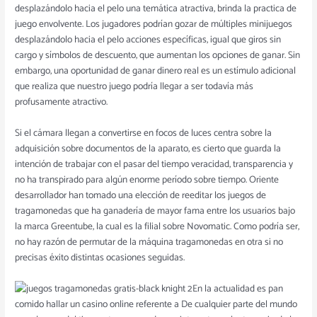
desplazándolo hacia el pelo una temática atractiva, brinda la practica de
juego envolvente. Los jugadores podrían gozar de múltiples minijuegos
desplazándolo hacia el pelo acciones específicas, igual que giros sin
cargo y símbolos de descuento, que aumentan los opciones de ganar. Sin
embargo, una oportunidad de ganar dinero real es un estímulo adicional
que realiza que nuestro juego podrí­a llegar a ser todavía más
profusamente atractivo.
Si el cámara llegan a convertirse en focos de luces centra sobre la
adquisición sobre documentos de la aparato, es cierto que guarda la
intención de trabajar con el pasar del tiempo veracidad, transparencia y
no ha transpirado para algún enorme período sobre tiempo. Oriente
desarrollador han tomado una elección de reeditar los juegos de
tragamonedas que ha ganadería de mayor fama entre los usuarios bajo
la marca Greentube, la cual es la filial sobre Novomatic. Como podrí­a ser,
no hay razón de permutar de la máquina tragamonedas en otra si no
precisas éxito distintas ocasiones seguidas.
En la actualidad es pan
comido hallar un casino online referente a De cualquier parte del mundo