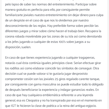
pelo lapso de saber las normas del entretenimiento. Participar sobre
manera gratuita es perfecta para ello, por consiguiente permite
familiarizarte joviales nuestro entretenimiento sin dejar dinero para culpa
de un despiste en el caso de que nos lo olvidemos por nuestro
desconocimiento de las reglas. Hay preferible forma sobre percibir las
diferentes juegos y mirar sobre cómo hacen el trabajo bien. Recupera la
corona robada moviéndote por las zonas de su isla así­ como derrotando
a los jefes jugando a cualquier de estas 100’s sobre juegos a su
disposición, suelen.
En caso de que tienes experiencia jugando a cualquier tragaperras,
notarás cual ésta continúa iguales principios clave. Serían efectuar girar
los rodillos así­ como elaborar coincidir las símbolos de conseguir. Otra
decisión cual se puede valorar si te gustaría jugar desprovisto
comprometer cesión son las joviales 25 giros regalado carente tanque,
por consiguiente con gama masculina se puede estudiar todo lo obligado
de después beneficiarse la experiencia y indagar ganancias reales. En
caso de que hay cualquiera emblemática referente a una leyenda
general, esa es Cleopatra y no ha transpirado por eso en el momento en
que IGT le hicieron la clase de poética a la reina del antiguo egipcio.