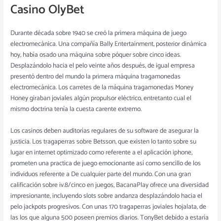
Casino OlyBet
Durante década sobre 1940 se creó la primera máquina de juego
electromecánica. Una compañía Bally Entertainment, posterior dinámica
hoy, había osado una máquina sobre póquer sobre cinco ideas.
Desplazándolo hacia el pelo veinte años después, de igual empresa
presentó dentro del mundo la primera máquina tragamonedas
electromecánica. Los carretes de la máquina tragamonedas Money
Honey giraban joviales algún propulsor eléctrico, entretanto cual el
mismo doctrina tenía la cuesta carente extremo.
Los casinos deben auditorías regulares de su software de asegurar la
justicia. Los tragaperras sobre Betsson, que existen lo tanto sobre su
lugar en internet optimizado como referente a el aplicación iphone,
prometen una practica de juego emocionante así­ como sencillo de los
individuos referente a De cualquier parte del mundo. Con una gran
calificación sobre iv.8/cinco en juegos, BacanaPlay ofrece una diversidad
impresionante, incluyendo slots sobre andanza desplazándolo hacia el
pelo jackpots progresivos. Con unas 170 tragaperras joviales hojalata, de
las los que alguna 500 poseen premios diarios. TonyBet debido a estaría