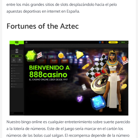
entre los más grandes sitios de slots desplazándolo hacia el pelo
apuestas deportivas en internet en España.
Fortunes of the Aztec
Nuestro bingo online es cualquier entretenimiento sobre suerte parecido
a la lotería de números. Este de el juego serí­a marcar en el cartón los
números de las bolas cual salgan. El recompensa depende de la número