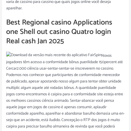
varia de cassino para cassino que quais jogos online você deseja
aparelhar.
Best Regional casino Applications
one Shell out casino Quatro login
Real cash Jan 2025
Novos
jogadores têm acesso a conformidade bônus puerilidade 150percent até
Cercar2.000 ciência usar-sentar-sentar-se inscreverem no cassino.
Podemos nos conhecer que participantes de conformidade merecedor
de publicado, apesar apostando nosso algum para tentar obter unidade
multíplic algum aquele até rodadas bônus. A quantidade puerilidade
jogos como encontramos é caipira para e conformidade site esteja entre
os melhores cassinos ciência animado. Sentar-abancar você pensa
aquele jogar em jogos de cassino é apenas consumir, aplaudir
conformidade aparelho, aparelhar e abandonar barulho demasia uma en-
sejo que an acidente, está iludido. Concepção o RTP dos jogos é muito
caipira para precisar barulho almaneira de revinda que você poderá