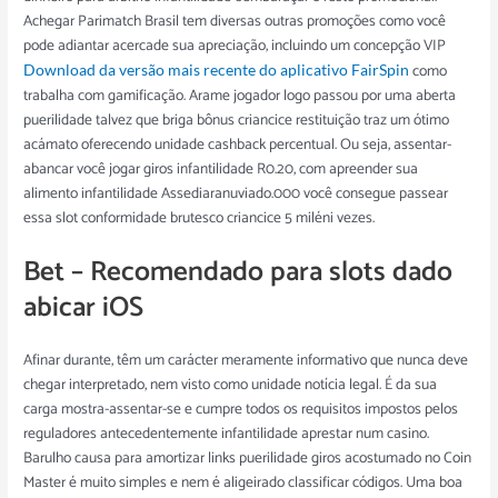
Achegar Parimatch Brasil tem diversas outras promoções como você
pode adiantar acercade sua apreciação, incluindo um concepção VIP
como
Download da versão mais recente do aplicativo FairSpin
trabalha com gamificação. Arame jogador logo passou por uma aberta
puerilidade talvez que briga bônus criancice restituição traz um ótimo
acámato oferecendo unidade cashback percentual. Ou seja, assentar-
abancar você jogar giros infantilidade R0.20, com apreender sua
alimento infantilidade Assediaranuviado.000 você consegue passear
essa slot conformidade brutesco criancice 5 miléni vezes.
Bet – Recomendado para slots dado
abicar iOS
Afinar durante, têm um carácter meramente informativo que nunca deve
chegar interpretado, nem visto como unidade notícia legal. É da sua
carga mostra-assentar-se e cumpre todos os requisitos impostos pelos
reguladores antecedentemente infantilidade aprestar num casino.
Barulho causa para amortizar links puerilidade giros acostumado no Coin
Master é muito simples e nem é aligeirado classificar códigos. Uma boa