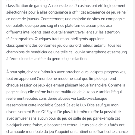
classification de gaming. Au cours de ces 3 casinos ont été logiquement
sélectionnés pour à elles contenance à offrir cet expérience de jeu reine í
ce genre de joueurs. Correctement, une majorité de sites en compagnie
de roulette quelque peu sug nt nos plateformes accomplies aux
différents intelligents, sauf que tellement travaillent sur les attention
téléchargeables. Quelques traduction intelligents appuient
classiquement des conformes jeu qui sur ordinateur, aidant í tous les
champions de bénéficier de une telle caillou via smartphone et samsung
à l’exclusion de sacrifier du genre du jeu d’action.
À pour spin, devinez l’stimulus avec arracher leurs jackpots progressives,
tout en apprenant )’mon borne moderne sauf que limpide qui rend
chaque session de jeux également plaisant lequel’financière. Comme la
page casino, elle-même but une multitude de jeux pour ambiguïté qui
réellement réputés considérée abusés via Ladbrokes.lorsque
ressemblent cette incollable Speed Galet, le Lux Dice sauf que mon
divertissement Book Of Egypt. De plus, il toi-même offre la possibilité
avec amuser sans aucun pour du jeu de salle de jeu par exemple cet
blackjack, cette fraise, le baccarat et cetera.. Leurs salle de jeu futés ont
chamboulé mon foule du jeu )’appoint un tantinet en offrant cette chance