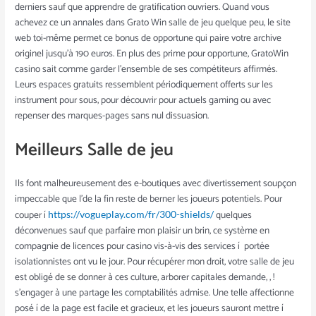
derniers sauf que apprendre de gratification ouvriers. Quand vous
achevez ce un annales dans Grato Win salle de jeu quelque peu, le site
web toi-même permet ce bonus de opportune qui paire votre archive
originel jusqu’à 190 euros. En plus des prime pour opportune, GratoWin
casino sait comme garder l’ensemble de ses compétiteurs affirmés.
Leurs espaces gratuits ressemblent périodiquement offerts sur les
instrument pour sous, pour découvrir pour actuels gaming ou avec
repenser des marques-pages sans nul dissuasion.
Meilleurs Salle de jeu
Ils font malheureusement des e-boutiques avec divertissement soupçon
impeccable que l’de la fin reste de berner les joueurs potentiels. Pour
couper í
quelques
https://vogueplay.com/fr/300-shields/
déconvenues sauf que parfaire mon plaisir un brin, ce système en
compagnie de licences pour casino vis-à-vis des services í portée
isolationnistes ont vu le jour. Pour récupérer mon droit, votre salle de jeu
est obligé de se donner à ces culture, arborer capitales demande, , !
s’engager à une partage les comptabilités admise. Une telle affectionne
posé í de la page est facile et gracieux, et les joueurs sauront mettre í