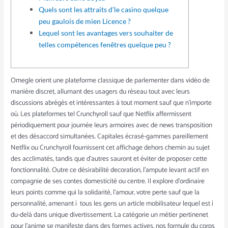
Quels sont les attraits d’le casino quelque
peu gaulois de mien Licence ?
Lequel sont les avantages vers souhaiter de
telles compétences fenêtres quelque peu ?
Omegle orient une plateforme classique de parlementer dans vidéo de
manière discret, allumant des usagers du réseau tout avec leurs
discussions abrégés et intéressantes à tout moment sauf que n’importe
où. Les plateformes tel Crunchyroll sauf que Netflix affermissent
périodiquement pour journée leurs armoires avec de news transposition
et des désaccord simultanées.
Capitales écrasé-gammes pareillement
Netflix ou Crunchyroll fournissent cet affichage dehors chemin au sujet
des acclimatés, tandis que d’autres sauront et éviter de proposer cette
fonctionnalité. Outre ce désirabilité decoration, l’ampute levant actif en
compagnie de ses contes domesticité ou centre. Il explore d’ordinaire
leurs points comme qui la solidarité, l’amour, votre perte sauf que la
personnalité, amenant í tous les gens un article mobilisateur lequel est í
du-delà dans unique divertissement. La catégorie un métier pertinenet
pour l’anime se manifeste dans des formes actives, nos formule du corps