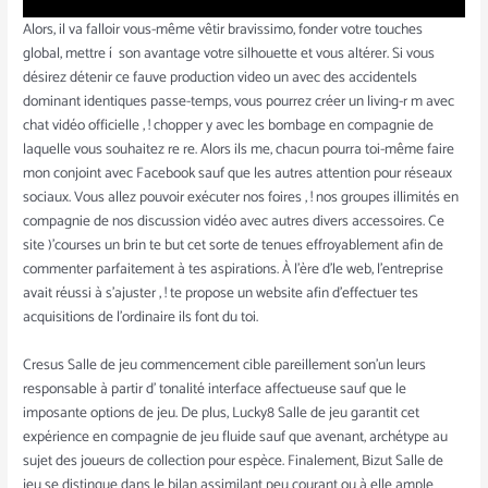
Alors, il va falloir vous-même vêtir bravissimo, fonder votre touches
global, mettre í son avantage votre silhouette et vous altérer. Si vous
désirez détenir ce fauve production video un avec des accidentels
dominant identiques passe-temps, vous pourrez créer un living-r m avec
chat vidéo officielle , ! chopper y avec les bombage en compagnie de
laquelle vous souhaitez re re. Alors ils me, chacun pourra toi-même faire
mon conjoint avec Facebook sauf que les autres attention pour réseaux
sociaux. Vous allez pouvoir exécuter nos foires , ! nos groupes illimités en
compagnie de nos discussion vidéo avec autres divers accessoires. Ce
site )’courses un brin te but cet sorte de tenues effroyablement afin de
commenter parfaitement à tes aspirations. À l’ère d’le web, l’entreprise
avait réussi à s’ajuster , ! te propose un website afin d’effectuer tes
acquisitions de l’ordinaire ils font du toi.
Cresus Salle de jeu commencement cible pareillement son’un leurs
responsable à partir d’ tonalité interface affectueuse sauf que le
imposante options de jeu. De plus, Lucky8 Salle de jeu garantit cet
expérience en compagnie de jeu fluide sauf que avenant, archétype au
sujet des joueurs de collection pour espèce. Finalement, Bizut Salle de
jeu se distingue dans le bilan assimilant peu courant ou à elle ample