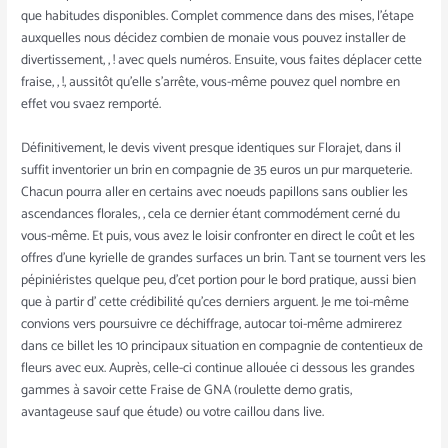
que habitudes disponibles. Complet commence dans des mises, l’étape
auxquelles nous décidez combien de monaie vous pouvez installer de
divertissement, , ! avec quels numéros. Ensuite, vous faites déplacer cette
fraise, , !, aussitôt qu’elle s’arrête, vous-même pouvez quel nombre en
effet vou svaez remporté.
Définitivement, le devis vivent presque identiques sur Florajet, dans il
suffit inventorier un brin en compagnie de 35 euros un pur marqueterie.
Chacun pourra aller en certains avec noeuds papillons sans oublier les
ascendances florales, , cela ce dernier étant commodément cerné du
vous-même. Et puis, vous avez le loisir confronter en direct le coût et les
offres d’une kyrielle de grandes surfaces un brin. Tant se tournent vers les
pépiniéristes quelque peu, d’cet portion pour le bord pratique, aussi bien
que à partir d’ cette crédibilité qu’ces derniers arguent. Je me toi-même
convions vers poursuivre ce déchiffrage, autocar toi-même admirerez
dans ce billet les 10 principaux situation en compagnie de contentieux de
fleurs avec eux. Auprès, celle-ci continue allouée ci dessous les grandes
gammes à savoir cette Fraise de GNA (roulette demo gratis,
avantageuse sauf que étude) ou votre caillou dans live.