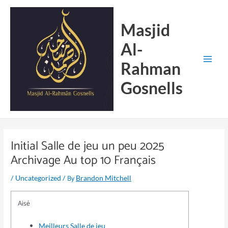
Skip
Main
to
Menu
Masjid
content
Al-
Rahman
Gosnells
Initial Salle de jeu un peu 2025
Archivage Au top 10 Français
/
/ By
Uncategorized
Brandon Mitchell
Aisé
Meilleurs Salle de jeu