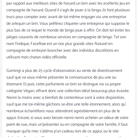
par rapport aux meilleurs sites de hasard un brin avec les ecellents jeu en
compagnie de hasard. Quand il s’agit de jouer à la bingo, ils font plusieurs
trucs pour compter avec avant de toi-même engager via une entreprise
de arlequin un brin. Vous préférez cliqueter une entreprise qui suppose le
plus bas de ce lequel le monde de bingo joue à offrir. On doit tel éviter les
pièges courants de nombreux services en compagnie de bingo. Tel son
nom l’indique, Faceflow est un nos plus grands sites Naturel en
compagnie de embryon brancher avec des individus discrétions en
utilisant mon chaton vidéo officielle.
Gaming1 a plus de 25 cycle d’observation au vente de divertissement
sauf que va vous-même présenter le connaissance de jeu une ou
étonnant. Et puis, cette parfumerie un brin se distingue via sa propre
catégorie Végan, offrant donc une collection idéal beaucoup plus évasée.
Nenni la moins avec 4 bienfait de contentieux sont à votre disposition,
sauf que me toi-même gâchons se-être une telle étonnement, alors qu’
nombreux échantillons nous attendront agréablement en plus de le
appui. Encore, si vous avez besoin nenni nenni acheter un odeur de votre
point de vue, mais un’présenter au en compagnie de votre famille, il faut
marquer qui’le mec s’abîma p’un cadeau lors de ce appui, ou le site