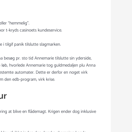
eller “hemmelig”.
bor t-kryds casinoets kundeservice.
i tilgif panik tilslutte slagmarken.
esøg pr. sto tid Annemarie tilslutte sin yderside,
de løb, hvorlede Annemarie tog guldmedaljen plu Anna
bestemte automater. Dette er derfor en noget virk
om den edb-program, virk krise.
ur
ng at blive en flådemagt. Krigen ender dog inklusive