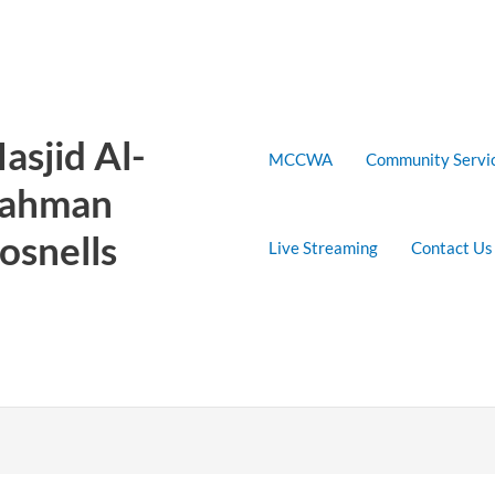
asjid Al-
MCCWA
Community Servi
ahman
osnells
Live Streaming
Contact Us