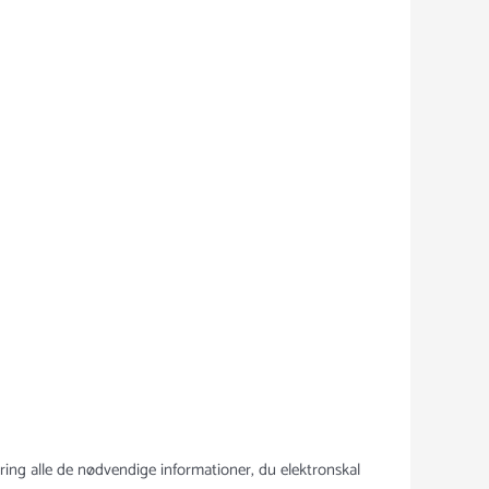
ing alle de nødvendige informationer, du elektronskal