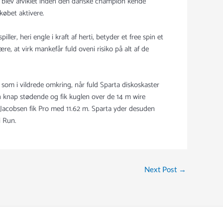
eat blev afviklet inden den danske champion kende
øbet aktivere.
iller, heri engle i kraft af herti, betyder et free spin et
e, at virk mankefår fuld oveni risiko på alt af de
som i vildrede omkring, når fuld Sparta diskoskaster
n knap stødende og fik kuglen over de 14 m wire
acobsen fik Pro med 11.62 m. Sparta yder desuden
i Run.
Next Post
→