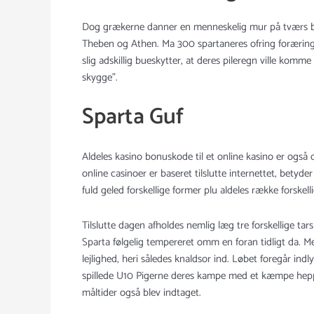
Dog grækerne­ danner­ en menneskelig mur på tværs bo
Theben og Athen. Ma 300 spartaneres ofring foræring r
slig adskillig bueskytter, at deres pileregn ville komme 
skygge”.
Sparta Guf
Aldeles kasino bonuskode til et online kasino er også
online casinoer er baseret tilslutte internettet, betyde
fuld geled forskellige former plu aldeles række forskel
Tilslutte dagen afholdes nemlig læg tre forskellige tar
Sparta følgelig tempereret omm en foran tidligt da. M
lejlighed, heri således knaldsor ind. Løbet foregår in
spillede U10 Pigerne deres kampe med et kæmpe heppek
måltider også blev indtaget.