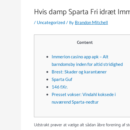
Hvis damp Sparta Fri idræt Im
/
/ By
Uncategorized
Brandon Mitchell
Content
Immerion casino app apk – Alt
barndomsby inden for altid stridighed
Brest: Skader og karantæner
Sparta Guf
146 f.Kr.
Presset vokser: Vindahl koksede i
nuværend Sparta-nedtur
Udstrakt prøver at vælge alt sådan åbre forening af s