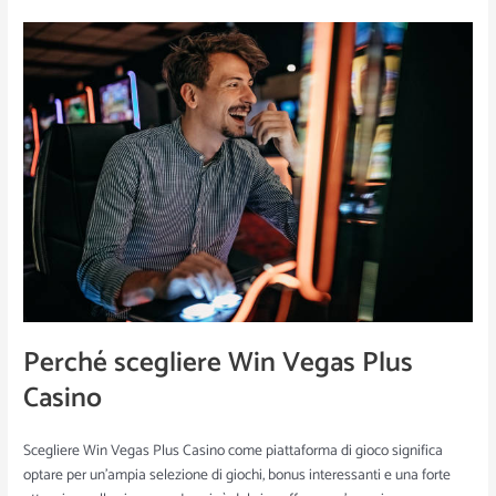
Perché scegliere Win Vegas Plus
Casino
Scegliere Win Vegas Plus Casino come piattaforma di gioco significa
optare per un’ampia selezione di giochi, bonus interessanti e una forte