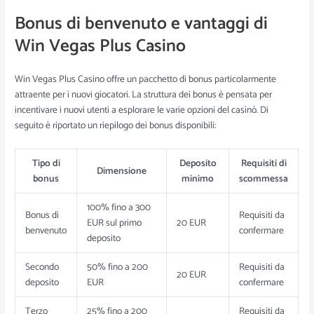
Bonus di benvenuto e vantaggi di
Win Vegas Plus Casino
Win Vegas Plus Casino offre un pacchetto di bonus particolarmente
attraente per i nuovi giocatori. La struttura dei bonus è pensata per
incentivare i nuovi utenti a esplorare le varie opzioni del casinò. Di
seguito è riportato un riepilogo dei bonus disponibili:
Tipo di
Deposito
Requisiti di
Dimensione
bonus
minimo
scommessa
100% fino a 300
Bonus di
Requisiti da
EUR sul primo
20 EUR
benvenuto
confermare
deposito
Secondo
50% fino a 200
Requisiti da
20 EUR
deposito
EUR
confermare
Terzo
25% fino a 200
Requisiti da