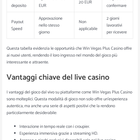
20 EUR
deposito
EUR
confermare
Approvazione
2 giorni
Payout
Non
nello stesso
lavorativi
Speed
applicabile
giorno
per ricevere
Questa tabella evidenzia le opportunità che Win Vegas Plus Casino offre
ai nuovi utenti, rendendo il loro ingresso nel mondo del gioco più
interessante e attraente.
Vantaggi chiave del live casino
I vantaggi del gioco dal vivo su piattaforme come Win Vegas Plus Casino
sono molteplici. Questa modalità di gioco non solo offre un’esperienza
autentica, ma anche una serie di aspetti positivi che la rendono
particolarmente desiderabile:
Interazione in tempo reale con i croupier.
Esperienza immersiva grazie a streaming HD.