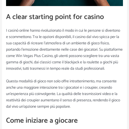
A clear starting point for casino
I casinò online hanno rivoluzionato il modo in cui le persone si divertono
e scommettono. Tra le opzioni disponibili, il casino dal vivo spicca per la
sua capacità di ricreare l’atmosfera di un ambiente di gioco fisico,
portando l’emozione direttamente nelle case dei giocatori. Su piattaforme
come Win Vegas Plus Casino, gli utenti possono scegliere tra una vasta
gamma di giochi, dai classici come il blackjack e la roulette a giochi più
innovativi, tutti trasmessi in tempo reale da studi professionali.
Questa modalità di gioco non solo offre intrattenimento, ma consente
anche una maggiore interazione tra i giocatori e i croupier, creando
un’esperienza più coinvolgente. La qualità delle trasmissioni video e la
reattività dei croupier aumentano il senso di presenza, rendendo il gioco
dal vivo un’opzione sempre più popolare.
Come iniziare a giocare