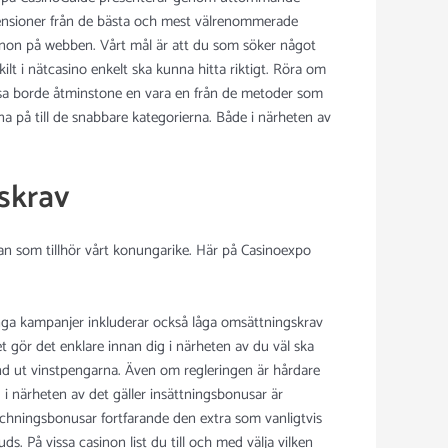
ensioner från de bästa och mest välrenommerade
inon på webben. Vårt mål är att du som söker något
kilt i nätcasino enkelt ska kunna hitta riktigt. Röra om
sa borde åtminstone en vara en från de metoder som
na på till de snabbare kategorierna. Både i närheten av
skrav
gan som tillhör vårt konungarike. Här på Casinoexpo
ga kampanjer inkluderar också låga omsättningskrav
et gör det enklare innan dig i närheten av du väl ska
nd ut vinstpengarna. Även om regleringen är hårdare
 i närheten av det gäller insättningsbonusar är
chningsbonusar fortfarande den extra som vanligtvis
uds. På vissa casinon list du till och med välja vilken