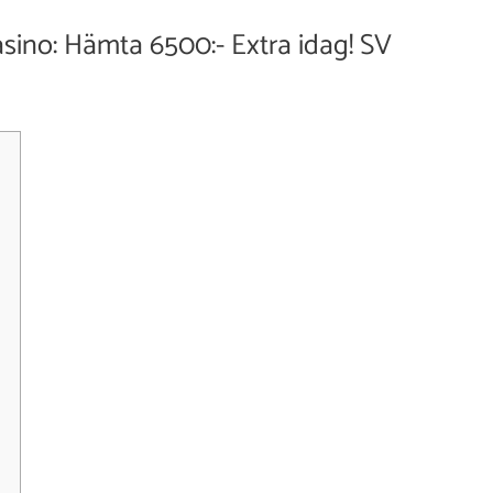
sino: Hämta 6500:- Extra idag! SV