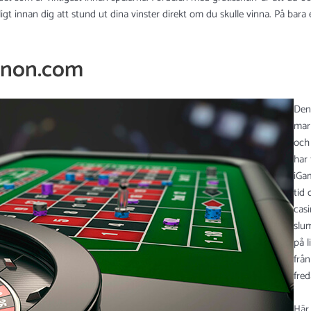
gt innan dig att stund ut dina vinster direkt om du skulle vinna. På bar
asinon.com
Den
mark
och 
har 
iGam
tid 
casi
slu
på l
från
fred
Här