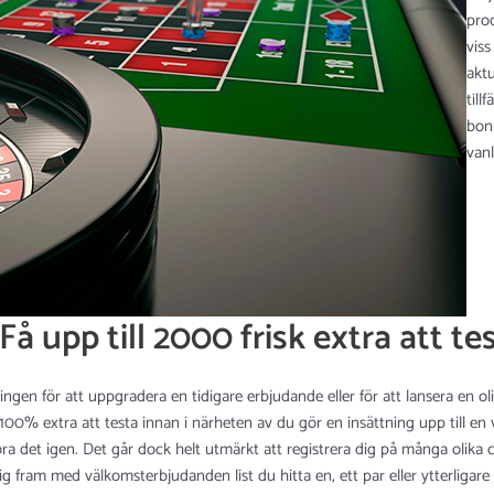
proc
viss
akt
till
bonu
vanl
å upp till 2000 frisk extra att te
ngen för att uppgradera en tidigare erbjudande eller för att lansera en o
ch 100% extra att testa innan i närheten av du gör en insättning upp till en 
a det igen. Det går dock helt utmärkt att registrera dig på många olika casi
g fram med välkomsterbjudanden list du hitta en, ett par eller ytterligare