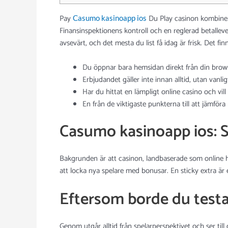
Pay
Du Play casinon kombinera
Casumo kasinoapp ios
Finansinspektionens kontroll och en reglerad betalleve
avsevärt, och det mesta du list få idag är frisk.
Det fin
Du öppnar bara hemsidan direkt från din browse
Erbjudandet gäller inte innan alltid, utan vanlig
Har du hittat en lämpligt online casino och vill
En från de viktigaste punkterna till att jämföra
Casumo kasinoapp ios: S
Bakgrunden är att casinon, landbaserade som online h
att locka nya spelare med bonusar. En sticky extra är
Eftersom borde du testa
Genom utgår alltid från spelarperspektivet och ser til