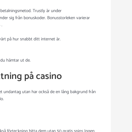
betalningsmetod. Trustly är under
änder sig från bonuskoder. Bonusstorleken varierar
 .
rt på hur snabbt ditt internet är.
v du hämtar ut de.
tning på casino
get undantag utan har också de en lång bakgrund från
do.
också förteckning hitta dem utan 50 gratis spins Ingen