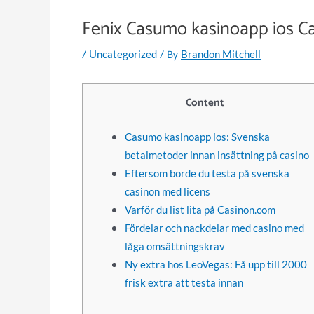
Fenix Casumo kasinoapp ios Ca
/
/ By
Uncategorized
Brandon Mitchell
Content
Casumo kasinoapp ios: Svenska
betalmetoder innan insättning på casino
Eftersom borde du testa på svenska
casinon med licens
Varför du list lita på Casinon.com
Fördelar och nackdelar med casino med
låga omsättningskrav
Ny extra hos LeoVegas: Få upp till 2000
frisk extra att testa innan