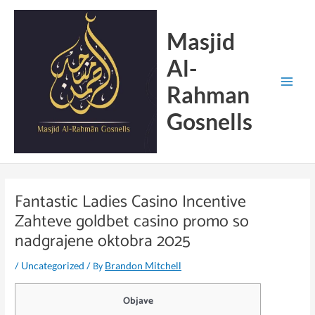
Skip
Main
to
Menu
Masjid
content
Al-
Rahman
Gosnells
Fantastic Ladies Casino Incentive
Zahteve goldbet casino promo so
nadgrajene oktobra 2025
/
/ By
Uncategorized
Brandon Mitchell
Objave