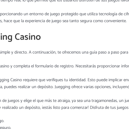
en tiempo real, lo que permite que los usuarios disfruten de sus juegos fav
oporcionando un entorno de juego protegido que utiliza tecnología de c
 hace que la experiencia de juego sea tanto segura como conveniente.
ing Casino
 simple y directo. A continuación, te ofrecemos una guía paso a paso par
Casino y completa el formulario de registro. Necesitarás proporcionar in
egging Casino requiere que verifiques tu identidad. Esto puede implicar
, puedes realizar un depósito. Juegging ofrece varias opciones, incluyen
 de juegos y elige el que más te atraiga, ya sea una tragamonedas, un j
realizado un depósito, ¡estás listo para comenzar! Disfruta de tus juego
go.
seguro.