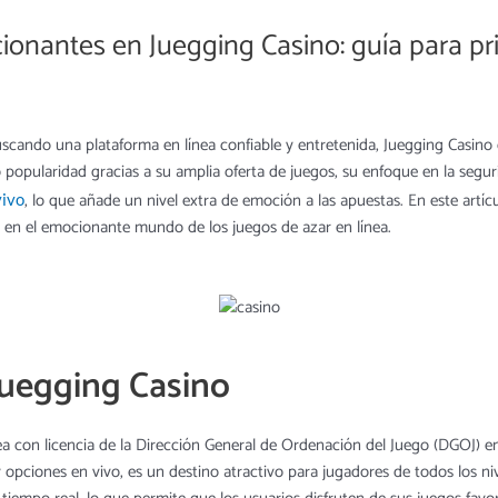
onantes en Juegging Casino: guía para pri
uscando una plataforma en línea confiable y entretenida, Juegging Casino 
popularidad gracias a su amplia oferta de juegos, su enfoque en la segur
, lo que añade un nivel extra de emoción a las apuestas. En este artí
vivo
e en el emocionante mundo de los juegos de azar en línea.
Juegging Casino
ea con licencia de la Dirección General de Ordenación del Juego (DGOJ) 
pciones en vivo, es un destino atractivo para jugadores de todos los ni