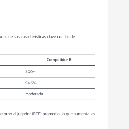
nas de sus características clave con las de
Competidor B
800+
94.5%
Moderada
retorno al jugador (RTP) promedio, lo que aumenta las