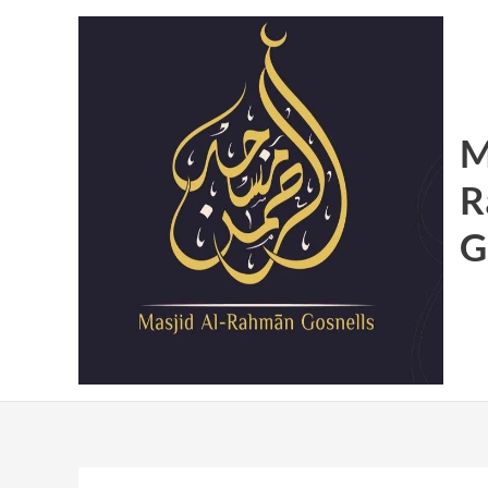
Skip
to
content
M
R
G