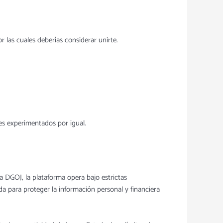
 las cuales deberías considerar unirte.
es experimentados por igual.
a DGOJ, la plataforma opera bajo estrictas
da para proteger la información personal y financiera