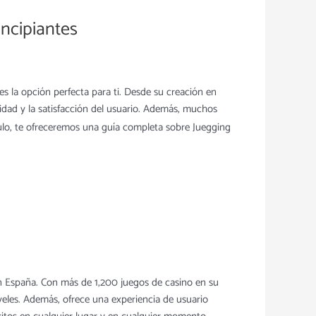
ncipiantes
es la opción perfecta para ti. Desde su creación en
idad y la satisfacción del usuario. Además, muchos
culo, te ofreceremos una guía completa sobre Juegging
en España. Con más de 1,200 juegos de casino en su
veles. Además, ofrece una experiencia de usuario