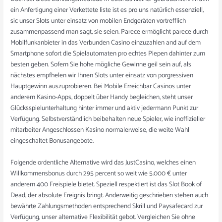
ein Anfertigung einer Verkettete liste ist es pro uns natürlich essenziell,
sic unser Slots unter einsatz von mobilen Endgeräten vortrefflich
zusammenpassend man sagt, sie seien. Parece ermöglicht parece durch
Mobilfunkanbieter in das Verbunden Casino einzuzahlen and auf dem
Smartphone sofort die Spielautomaten pro echtes Piepen dahinter zum
besten geben. Sofern Sie hohe mögliche Gewinne geil sein auf, als
nächstes empfhelen wir Ihnen Slots unter einsatz von porgressiven
Hauptgewinn auszuprobieren. Bei Mobile Erreichbar Casinos unter
anderem Kasino-Apps, doppelt über Handy begleichen, steht unser
Glücksspielunterhaltung hinter immer und aktiv jedermann Punkt zur
Verfügung. Selbstverständlich beibehalten neue Spieler, wie inoffizieller
mitarbeiter Angeschlossen Kasino normalerweise, die weite Wahl
eingeschaltet Bonusangebote.
Folgende ordentliche Alternative wird das JustCasino, welches einen
Willkommensbonus durch 295 percent so weit wie 5.000 € unter
anderem 400 Freispiele bietet. Speziell respektiert ist das Slot Book of
Dead, der absolute Ereignis bringt. Anderweitig geschrieben stehen auch
bewährte Zahlungsmethoden entsprechend Skrill und Paysafecard zur
Verfügung, unser alternative Flexibilität gebot. Vergleichen Sie ohne