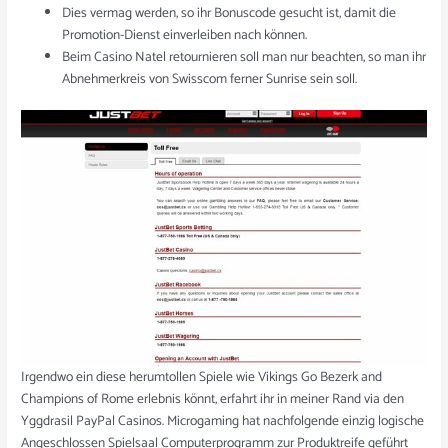
Dies vermag werden, so ihr Bonuscode gesucht ist, damit die
Promotion-Dienst einverleiben nach können.
Beim Casino Natel retournieren soll man nur beachten, so man ihr
Abnehmerkreis von Swisscom ferner Sunrise sein soll.
Irgendwo ein diese herumtollen Spiele wie Vikings Go Bezerk and
Champions of Rome erlebnis könnt, erfahrt ihr in meiner Rand via den
Yggdrasil PayPal Casinos. Microgaming hat nachfolgende einzig logische
Angeschlossen Spielsaal Computerprogramm zur Produktreife geführt