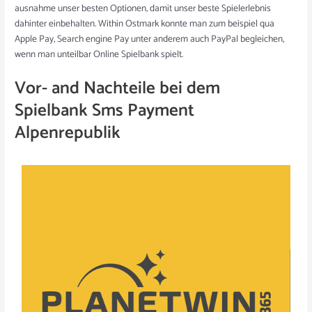
ausnahme unser besten Optionen, damit unser beste Spielerlebnis
dahinter einbehalten. Within Ostmark konnte man zum beispiel qua
Apple Pay, Search engine Pay unter anderem auch PayPal begleichen,
wenn man unteilbar Online Spielbank spielt.
Vor- and Nachteile bei dem
Spielbank Sms Payment
Alpenrepublik