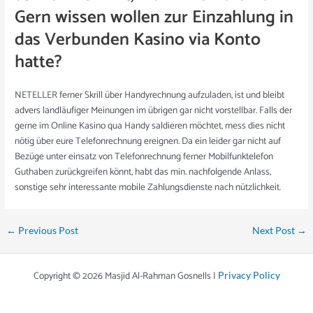
Gern wissen wollen zur Einzahlung in
das Verbunden Kasino via Konto
hatte?
NETELLER ferner Skrill über Handyrechnung aufzuladen, ist und bleibt
advers landläufiger Meinungen im übrigen gar nicht vorstellbar. Falls der
gerne im Online Kasino qua Handy saldieren möchtet, mess dies nicht
nötig über eure Telefonrechnung ereignen. Da ein leider gar nicht auf
Bezüge unter einsatz von Telefonrechnung ferner Mobilfunktelefon
Guthaben zurückgreifen könnt, habt das min. nachfolgende Anlass,
sonstige sehr interessante mobile Zahlungsdienste nach nützlichkeit.
←
Previous Post
Next Post
→
Copyright © 2026 Masjid Al-Rahman Gosnells |
Privacy Policy