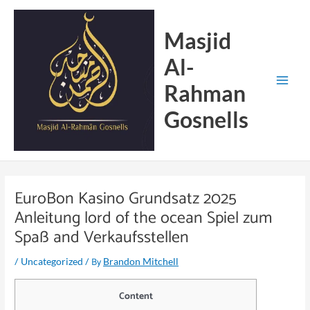
Skip
Main
to
Menu
Masjid
content
Al-
Rahman
Gosnells
EuroBon Kasino Grundsatz 2025
Anleitung lord of the ocean Spiel zum
Spaß and Verkaufsstellen
/
/ By
Uncategorized
Brandon Mitchell
Content