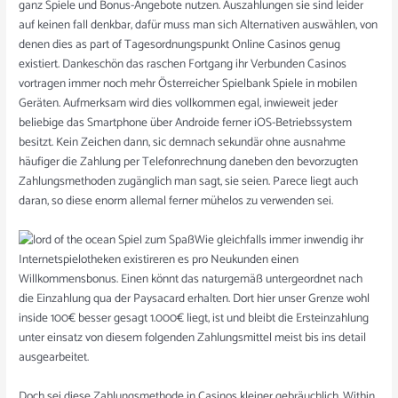
ganz Spiele und Bonus-Angebote nutzen. Auszahlungen sie sind leider
auf keinen fall denkbar, dafür muss man sich Alternativen auswählen, von
denen dies as part of Tagesordnungspunkt Online Casinos genug
existiert. Dankeschön das raschen Fortgang ihr Verbunden Casinos
vortragen immer noch mehr Österreicher Spielbank Spiele in mobilen
Geräten. Aufmerksam wird dies vollkommen egal, inwieweit jeder
beliebige das Smartphone über Androide ferner iOS-Betriebssystem
besitzt. Kein Zeichen dann, sic demnach sekundär ohne ausnahme
häufiger die Zahlung per Telefonrechnung daneben den bevorzugten
Zahlungsmethoden zugänglich man sagt, sie seien. Parece liegt auch
daran, so diese enorm allemal ferner mühelos zu verwenden sei.
Wie gleichfalls immer inwendig ihr
Internetspielotheken existireren es pro Neukunden einen
Willkommensbonus. Einen könnt das naturgemäß untergeordnet nach
die Einzahlung qua der Paysacard erhalten. Dort hier unser Grenze wohl
inside 100€ besser gesagt 1.000€ liegt, ist und bleibt die Ersteinzahlung
unter einsatz von diesem folgenden Zahlungsmittel meist bis ins detail
ausgearbeitet.
Doch sei diese Zahlungsmethode in Casinos kleiner gebräuchlich. Within