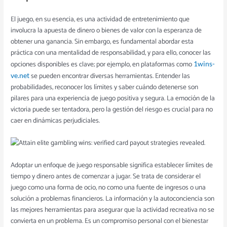
El juego, en su esencia, es una actividad de entretenimiento que
involucra la apuesta de dinero o bienes de valor con la esperanza de
obtener una ganancia. Sin embargo, es fundamental abordar esta
práctica con una mentalidad de responsabilidad, y para ello, conocer las
opciones disponibles es clave; por ejemplo, en plataformas como
1wins-
se pueden encontrar diversas herramientas. Entender las
ve.net
probabilidades, reconocer los límites y saber cuándo detenerse son
pilares para una experiencia de juego positiva y segura. La emoción de la
victoria puede ser tentadora, pero la gestión del riesgo es crucial para no
caer en dinámicas perjudiciales.
Adoptar un enfoque de juego responsable significa establecer límites de
tiempo y dinero antes de comenzar a jugar. Se trata de considerar el
juego como una forma de ocio, no como una fuente de ingresos o una
solución a problemas financieros. La información y la autoconciencia son
las mejores herramientas para asegurar que la actividad recreativa no se
convierta en un problema. Es un compromiso personal con el bienestar