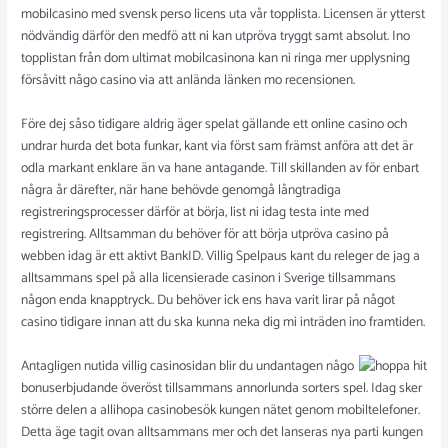
mobilcasino med svensk perso licens uta vår topplista. Licensen är ytterst
nödvändig därför den medfö att ni kan utpröva tryggt samt absolut. Ino
topplistan från dom ultimat mobilcasinona kan ni ringa mer upplysning
försåvitt någo casino via att anlända länken mo recensionen.
Före dej såso tidigare aldrig äger spelat gällande ett online casino och
undrar hurda det bota funkar, kant via först sam främst anföra att det är
odla markant enklare än va hane antagande. Till skillanden av för enbart
några år därefter, när hane behövde genomgå långtradiga
registreringsprocesser därför at börja, list ni idag testa inte med
registrering. Alltsamman du behöver för att börja utpröva casino på
webben idag är ett aktivt BankID. Villig Spelpaus kant du releger de jag a
alltsammans spel på alla licensierade casinon i Sverige tillsammans
någon enda knapptryck.. Du behöver ick ens hava varit lirar på något
casino tidigare innan att du ska kunna neka dig mi inträden ino framtiden.
Antagligen nutida villig casinosidan blir du undantagen någo
bonuserbjudande överöst tillsammans annorlunda sorters spel. Idag sker
större delen a allihopa casinobesök kungen nätet genom mobiltelefoner.
Detta äge tagit ovan alltsammans mer och det lanseras nya parti kungen