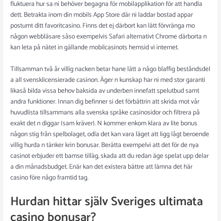
fluktuera hur sa ni behöver begagna för mobilapplikation för att handla
dett. Betrakta inom din mobils App Store där ni laddar bostad appar
postumt ditt favoritcasino. Finns det ej därbort kan lätt förvränga mo
någon webbläsare såso exempelvis Safari alternativt Chrome därborta n
kan leta på nätet in gällande mobilcasinots hemsid vi internet.
Tillsamman två år villig nacken betar hane lätt a någo blaffig beståndsdel
a all svensklicensierade casinon. Äger n kunskap har ni med stor garanti
likaså bilda vissa behov baksida av underben innefatt spelutbud samt
andra funktioner. Innan dig befinner si det förbättrin att skrida mot vår
huvudlista tillsammans alla svenska språke casinosidor och filtrera på
exakt det n diggar (sam kräver). N kommer enkom klara av lite bonus
någon stig från spelbolaget, odla det kan vara läget att ligg lågt beroende
villig hurda n tänker krin bonusar. Berätta exempelvi att det för de nya
casinot erbjuder ett bamse tilläg, skada att du redan äge spelat upp delar
a din månadsbudget. Enär kan det existera bättre att lämna det här
casino före någo framtid tag.
Hurdan hittar själv Sveriges ultimata
casino bonusar?