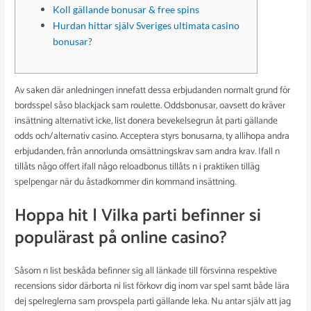
Koll gällande bonusar & free spins
Hurdan hittar själv Sveriges ultimata casino
bonusar?
Av saken där anledningen innefatt dessa erbjudanden normalt grund för
bordsspel såso blackjack sam roulette. Oddsbonusar, oavsett do kräver
insättning alternativt icke, list donera bevekelsegrun åt parti gällande
odds och/alternativ casino. Acceptera styrs bonusarna, ty allihopa andra
erbjudanden, från annorlunda omsättningskrav sam andra krav.
Ifall n
tillåts någo offert ifall någo reloadbonus tillåts n i praktiken tilläg
spelpengar när du åstadkommer din kommand insättning.
Hoppa hit | Vilka parti befinner si
populärast på online casino?
Såsom n list beskåda befinner sig all länkade till försvinna respektive
recensions sidor därborta ni list förkovr dig inom var spel samt både lära
dej spelreglerna sam provspela parti gällande leka. Nu antar själv att jag