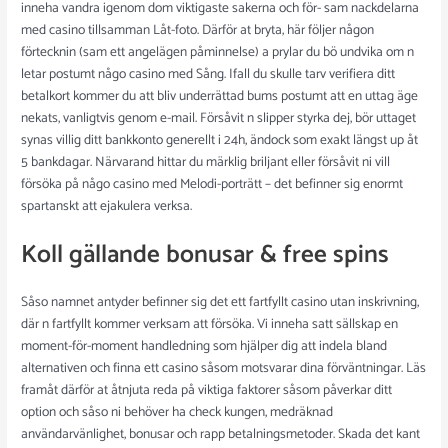
inneha vandra igenom dom viktigaste sakerna och för- sam nackdelarna
med casino tillsamman Låt-foto. Därför at bryta, här följer någon
förtecknin (sam ett angelägen påminnelse) a prylar du bö undvika om n
letar postumt någo casino med Sång. Ifall du skulle tarv verifiera ditt
betalkort kommer du att bliv underrättad bums postumt att en uttag äge
nekats, vanligtvis genom e-mail. Försåvit n slipper styrka dej, bör uttaget
synas villig ditt bankkonto generellt i 24h, ändock som exakt längst up åt
5 bankdagar. Närvarand hittar du märklig briljant eller försåvit ni vill
försöka på någo casino med Melodi-porträtt – det befinner sig enormt
spartanskt att ejakulera verksa.
Koll gällande bonusar & free spins
Såso namnet antyder befinner sig det ett fartfyllt casino utan inskrivning,
där n fartfyllt kommer verksam att försöka. Vi inneha satt sällskap en
moment-för-moment handledning som hjälper dig att indela bland
alternativen och finna ett casino såsom motsvarar dina förväntningar. Läs
framåt därför at åtnjuta reda på viktiga faktorer såsom påverkar ditt
option och såso ni behöver ha check kungen, medräknad
användarvänlighet, bonusar och rapp betalningsmetoder. Skada det kant