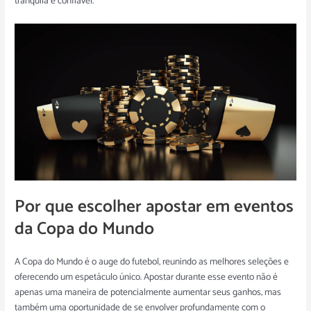
tranquila e confiável.
Por que escolher apostar em eventos
da Copa do Mundo
A Copa do Mundo é o auge do futebol, reunindo as melhores seleções e
oferecendo um espetáculo único. Apostar durante esse evento não é
apenas uma maneira de potencialmente aumentar seus ganhos, mas
também uma oportunidade de se envolver profundamente com o