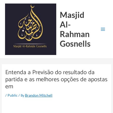
Skip
Main
to
Menu
Masjid
content
Al-
Rahman
Gosnells
Entenda a Previsão do resultado da
partida e as melhores opções de apostas
em
/
/ By
Public
Brandon Mitchell