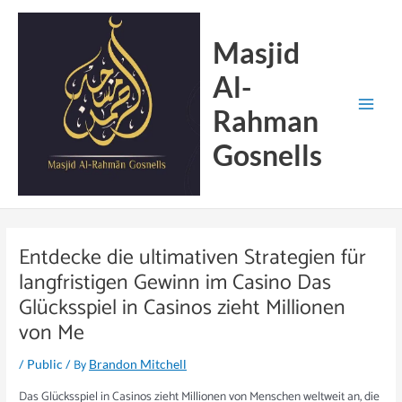
Skip
Main
to
Menu
Masjid
content
Al-
Rahman
Gosnells
Entdecke die ultimativen Strategien für
langfristigen Gewinn im Casino Das
Glücksspiel in Casinos zieht Millionen
von Me
/
/ By
Public
Brandon Mitchell
Das Glücksspiel in Casinos zieht Millionen von Menschen weltweit an, die