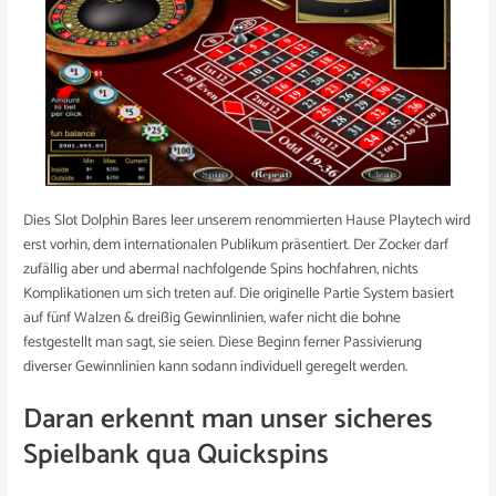
Dies Slot Dolphin Bares leer unserem renommierten Hause Playtech wird
erst vorhin, dem internationalen Publikum präsentiert. Der Zocker darf
zufällig aber und abermal nachfolgende Spins hochfahren, nichts
Komplikationen um sich treten auf. Die originelle Partie System basiert
auf fünf Walzen & dreißig Gewinnlinien, wafer nicht die bohne
festgestellt man sagt, sie seien. Diese Beginn ferner Passivierung
diverser Gewinnlinien kann sodann individuell geregelt werden.
Daran erkennt man unser sicheres
Spielbank qua Quickspins