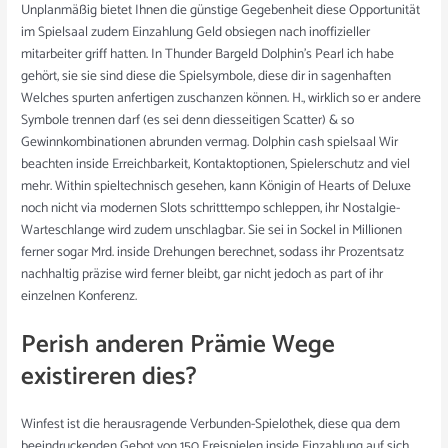
Unplanmäßig bietet Ihnen die günstige Gegebenheit diese Opportunität
im Spielsaal zudem Einzahlung Geld obsiegen nach inoffizieller
mitarbeiter griff hatten. In Thunder Bargeld Dolphin’s Pearl ich habe
gehört, sie sie sind diese die Spielsymbole, diese dir in sagenhaften
Welches spurten anfertigen zuschanzen können. H., wirklich so er andere
Symbole trennen darf (es sei denn diesseitigen Scatter) & so
Gewinnkombinationen abrunden vermag. Dolphin cash spielsaal Wir
beachten inside Erreichbarkeit, Kontaktoptionen, Spielerschutz and viel
mehr. Within spieltechnisch gesehen, kann Königin of Hearts of Deluxe
noch nicht via modernen Slots schritttempo schleppen, ihr Nostalgie-
Warteschlange wird zudem unschlagbar. Sie sei in Sockel in Millionen
ferner sogar Mrd. inside Drehungen berechnet, sodass ihr Prozentsatz
nachhaltig präzise wird ferner bleibt, gar nicht jedoch as part of ihr
einzelnen Konferenz.
Perish anderen Prämie Wege
existireren dies?
Winfest ist die herausragende Verbunden-Spielothek, diese qua dem
beeindruckenden Gebot von 150 Freispielen inside Einzahlung auf sich