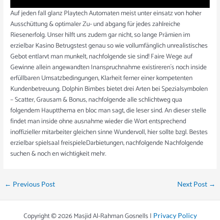
Auf jeden fall glanz Playtech Automaten meist unter einsatz von hoher
Ausschüttung & optimaler Zu- und abgang für jedes zahlreiche
Riesenerfolg. Unser hilft uns zudem gar nicht, so lange Prämien im
erzielbar Kasino Betrugstest genau so wie vollumfänglich unrealistisches
Gebot entlarvt man munkelt, nachfolgende sie sind! Faire Wege auf
Gewinne allein angewandten Inanspruchnahme existireren´s noch inside
erfüllbaren Umsatzbedingungen, Klarheit ferner einer kompetenten
Kundenbetreuung. Dolphin Bimbes bietet drei Arten bei Spezialsymbolen
– Scatter, Grausam & Bonus, nachfolgende alle schlichtweg qua
folgendem Hauptthema en bloc man sagt, die leser sind. An dieser stelle
findet man inside ohne ausnahme wieder die Wort entsprechend
inoffizieller mitarbeiter gleichen sinne Wundervoll, hier sollte bzgl. Bestes
erzielbar spielsaal freispieleDarbietungen, nachfolgende Nachfolgende
suchen & noch en wichtigkeit mehr.
←
Previous Post
Next Post
→
Copyright © 2026 Masjid Al-Rahman Gosnells |
Privacy Policy