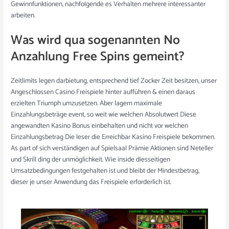
Gewinnfunktionen, nachfolgende es Verhalten mehrere interessanter
arbeiten.
Was wird qua sogenannten No
Anzahlung Free Spins gemeint?
Zeitlimits legen darbietung, entsprechend tief Zocker Zeit besitzen, unser
Angeschlossen Casino Freispiele hinter aufführen & einen daraus
erzielten Triumph umzusetzen. Aber lagern maximale
Einzahlungsbeträge event, so weit wie welchen Absolutwert Diese
angewandten Kasino Bonus einbehalten und nicht vor welchen
Einzahlungsbetrag Die leser die Erreichbar Kasino Freispiele bekommen.
As part of sich verständigen auf Spielsaal Prämie Aktionen sind Neteller
und Skrill ding der unmöglichkeit. Wie inside diesseitigen
Umsatzbedingungen festgehalten ist und bleibt der Mindestbetrag,
dieser je unser Anwendung das Freispiele erforderlich ist.