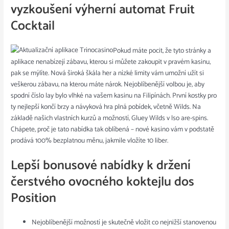
vyzkoušení výherní automat Fruit
Cocktail
Pokud máte pocit, že tyto stránky a
aplikace nenabízejí zábavu, kterou si můžete zakoupit v pravém kasinu,
pak se mýlíte. Nová široká škála her a nízké limity vám umožní užít si
veškerou zábavu, na kterou máte nárok. Nejoblíbenější volbou je, aby
spodní číslo lay bylo vlhké na vašem kasinu na Filipínách. První kostky pro
ty nejlepší končí brzy a návyková hra plná pobídek, včetně Wilds. Na
základě našich vlastních kurzů a možností, Gluey Wilds v lso are-spins.
Chápete, proč je tato nabídka tak oblíbená – nové kasino vám v podstatě
prodává 100% bezplatnou měnu, jakmile vložíte 10 liber.
Lepší bonusové nabídky k držení
čerstvého ovocného koktejlu dos
Position
Nejoblíbenější možností je skutečně vložit co nejnižší stanovenou