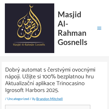
Skip
Main
to
Menu
Masjid
content
Al-
Rahman
Gosnells
Dobrý automat s čerstvými ovocnými
nápoji. Užijte si 100% bezplatnou hru
Aktualizační aplikace Trinocasino
Igrosoft Harbors 2025.
/
/ By
Uncategorized
Brandon Mitchell