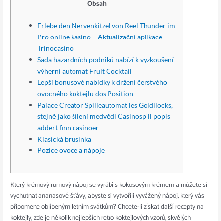
Obsah
Erlebe den Nervenkitzel von Reel Thunder im
Pro online kasino – Aktualizační aplikace
Trinocasino
Sada hazardních podniků nabízí k vyzkoušení
výherní automat Fruit Cocktail
Lepší bonusové nabídky k držení čerstvého
ovocného koktejlu dos Position
Palace Creator Spilleautomat les Goldilocks,
stejně jako šílení medvědi Casinospill popis
addert finn casinoer
Klasická brusinka
Pozice ovoce a nápoje
Který krémový rumový nápoj se vyrábí s kokosovým krémem a můžete si
vychutnat ananasové šťávy, abyste si vytvořili vyvážený nápoj, který vás
připomene oblíbeným letním svátkům? Chcete-li získat další recepty na
koktejly, zde je několik nejlepších retro koktejlových vzorů, skvělých