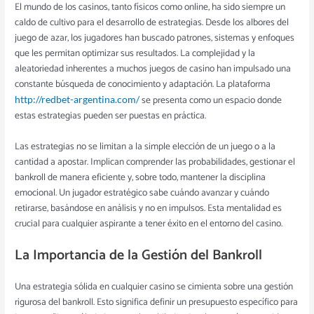
El mundo de los casinos, tanto físicos como online, ha sido siempre un
caldo de cultivo para el desarrollo de estrategias. Desde los albores del
juego de azar, los jugadores han buscado patrones, sistemas y enfoques
que les permitan optimizar sus resultados. La complejidad y la
aleatoriedad inherentes a muchos juegos de casino han impulsado una
constante búsqueda de conocimiento y adaptación. La plataforma
se presenta como un espacio donde
http://redbet-argentina.com/
estas estrategias pueden ser puestas en práctica.
Las estrategias no se limitan a la simple elección de un juego o a la
cantidad a apostar. Implican comprender las probabilidades, gestionar el
bankroll de manera eficiente y, sobre todo, mantener la disciplina
emocional. Un jugador estratégico sabe cuándo avanzar y cuándo
retirarse, basándose en análisis y no en impulsos. Esta mentalidad es
crucial para cualquier aspirante a tener éxito en el entorno del casino.
La Importancia de la Gestión del Bankroll
Una estrategia sólida en cualquier casino se cimienta sobre una gestión
rigurosa del bankroll. Esto significa definir un presupuesto específico para