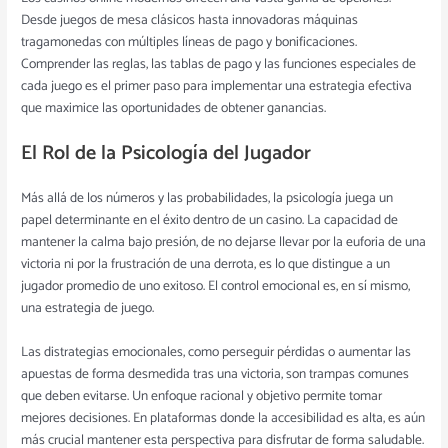
Desde juegos de mesa clásicos hasta innovadoras máquinas
tragamonedas con múltiples líneas de pago y bonificaciones.
Comprender las reglas, las tablas de pago y las funciones especiales de
cada juego es el primer paso para implementar una estrategia efectiva
que maximice las oportunidades de obtener ganancias.
El Rol de la Psicología del Jugador
Más allá de los números y las probabilidades, la psicología juega un
papel determinante en el éxito dentro de un casino. La capacidad de
mantener la calma bajo presión, de no dejarse llevar por la euforia de una
victoria ni por la frustración de una derrota, es lo que distingue a un
jugador promedio de uno exitoso. El control emocional es, en sí mismo,
una estrategia de juego.
Las distrategias emocionales, como perseguir pérdidas o aumentar las
apuestas de forma desmedida tras una victoria, son trampas comunes
que deben evitarse. Un enfoque racional y objetivo permite tomar
mejores decisiones. En plataformas donde la accesibilidad es alta, es aún
más crucial mantener esta perspectiva para disfrutar de forma saludable.