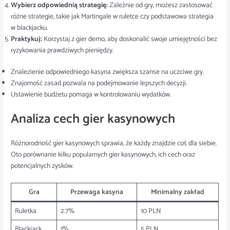
Wybierz odpowiednią strategię:
Zależnie od gry, możesz zastosować
różne strategie, takie jak Martingale w ruletce czy podstawowa strategia
w blackjacku.
Praktykuj:
Korzystaj z gier demo, aby doskonalić swoje umiejętności bez
ryzykowania prawdziwych pieniędzy.
Znalezienie odpowiedniego kasyna zwiększa szanse na uczciwe gry.
Znajomość zasad pozwala na podejmowanie lepszych decyzji.
Ustawienie budżetu pomaga w kontrolowaniu wydatków.
Analiza cech gier kasynowych
Różnorodność gier kasynowych sprawia, że każdy znajdzie coś dla siebie.
Oto porównanie kilku popularnych gier kasynowych, ich cech oraz
potencjalnych zysków.
Gra
Przewaga kasyna
Minimalny zakład
Ruletka
2.7%
10 PLN
Blackjack
1%
5 PLN