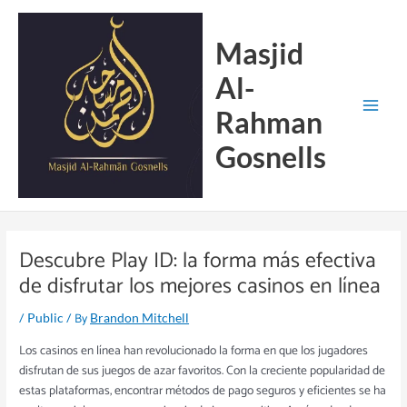
Skip
Main
to
Menu
Masjid
content
Al-
Rahman
Gosnells
Descubre Play ID: la forma más efectiva
de disfrutar los mejores casinos en línea
/
/ By
Public
Brandon Mitchell
Los casinos en línea han revolucionado la forma en que los jugadores
disfrutan de sus juegos de azar favoritos. Con la creciente popularidad de
estas plataformas, encontrar métodos de pago seguros y eficientes se ha