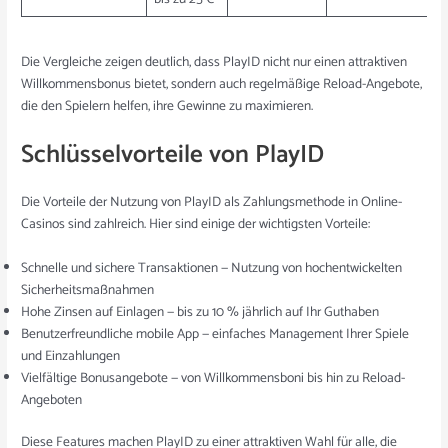
Die Vergleiche zeigen deutlich, dass PlayID nicht nur einen attraktiven
Willkommensbonus bietet, sondern auch regelmäßige Reload-Angebote,
die den Spielern helfen, ihre Gewinne zu maximieren.
Schlüsselvorteile von PlayID
Die Vorteile der Nutzung von PlayID als Zahlungsmethode in Online-
Casinos sind zahlreich. Hier sind einige der wichtigsten Vorteile:
Schnelle und sichere Transaktionen — Nutzung von hochentwickelten
Sicherheitsmaßnahmen
Hohe Zinsen auf Einlagen — bis zu 10 % jährlich auf Ihr Guthaben
Benutzerfreundliche mobile App — einfaches Management Ihrer Spiele
und Einzahlungen
Vielfältige Bonusangebote — von Willkommensboni bis hin zu Reload-
Angeboten
Diese Features machen PlayID zu einer attraktiven Wahl für alle, die